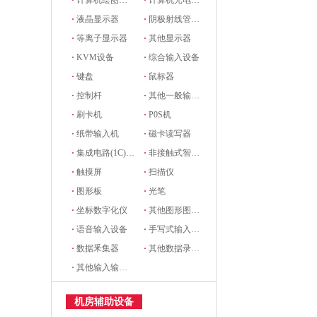
·
计算机绘图设备
·
计算机光电设备
·
液晶显示器
·
阴极射线管显示器
·
等离子显示器
·
其他显示器
·
KVM设备
·
综合输入设备
·
键盘
·
鼠标器
·
控制杆
·
其他一般输入设备
·
刷卡机
·
P0S机
·
纸带输入机
·
磁卡读写器
·
集成电路(1C)卡读写器
·
非接触式智能卡读写机
·
触摸屏
·
扫描仪
·
图形板
·
光笔
·
坐标数字化仪
·
其他图形图像输入设备
·
语音输入设备
·
手写式输入设备
·
数据釆集器
·
其他数据录入设备
·
其他输入输出设备
机房辅助设备