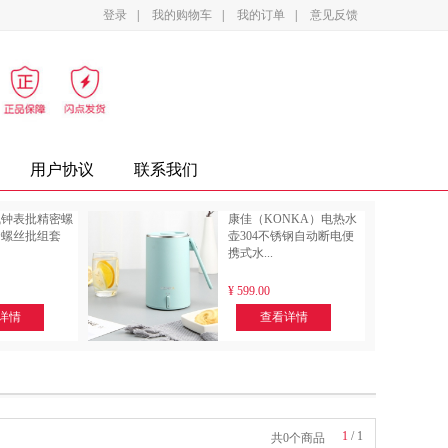
登录
|
我的购物车
|
我的订单
|
意见反馈
影设备
家电
办公家具
复印纸
墨盒
用户协议
联系我们
气钟表批精密螺
康佳（KONKA）电热水
套螺丝批组套
壶304不锈钢自动断电便
携式水...
¥
599.00
详情
查看详情
1
/
1
共0个商品