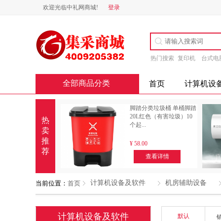
欢迎光临中礼网商城!
登录
热门搜索
复印机
台式电
全部商品分类
首页
计算机设
脚踏分类垃圾桶 单桶脚踏
20L红色（有害垃圾）10
热
个起...
卖
推
¥
58.00
荐
查看详情
计算机设备及软件
机房辅助设备
当前位置：
首页
计算机设备及软件
默认