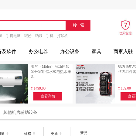
脑
手提电脑
碳粉
硒鼓
手机
打印机
速印机
传真机
文具
办公设备
摄
备及软件
办公电器
办公设备
家具
商家入驻
美的（Midea）商场同款
德力西电
50升家用储水式电热水器
丝刀51件
3...
¥
1499.00
¥
139.00
查看详情
查看
其他机房辅助设备
新品
销量
价格
更新