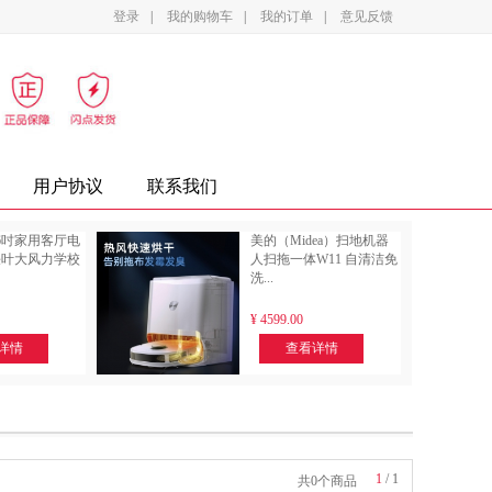
登录
|
我的购物车
|
我的订单
|
意见反馈
影设备
家电
办公家具
复印纸
墨盒
用户协议
联系我们
6吋家用客厅电
美的（Midea）扫地机器
铁叶大风力学校
人扫拖一体W11 自清洁免
洗...
¥
4599.00
详情
查看详情
1
/
1
共0个商品