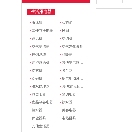
生活用电器
·
电冰箱
·
冷藏柜
·
其他制冷电器
·
风扇
·
通风机
·
空调机
·
空气滤洁器
·
空气净化设备
·
排烟系统
·
取暖器
·
调湿调温机
·
其他空气调节电器
·
洗衣机
·
吸尘器
·
洗碗机
·
厨房电动废物处理器
·
泔水处理器
·
其他清洁卫生电器
·
熨烫电器
·
烹调电器
·
食品制备电器
·
饮水器
·
热水器
·
美容电器
·
保健器具
·
电热卧具、服装
·
其他生活用电器