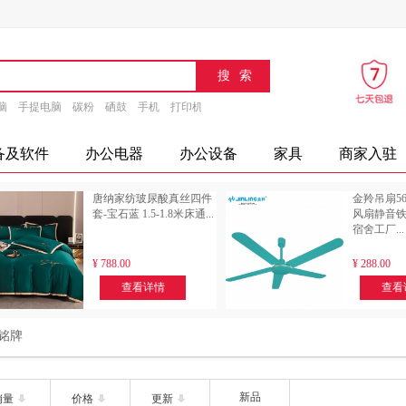
脑
手提电脑
碳粉
硒鼓
手机
打印机
速印机
传真机
文具
办公设备
摄
备及软件
办公电器
办公设备
家具
商家入驻
唐纳家纺玻尿酸真丝四件
金羚吊扇5
套-宝石蓝 1.5-1.8米床通...
风扇静音
宿舍工厂...
¥
788.00
¥
288.00
查看详情
查看
铭牌
新品
销量
价格
更新