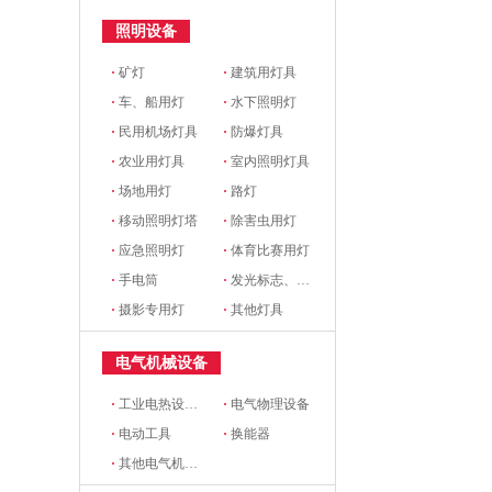
照明设备
·
矿灯
·
建筑用灯具
·
车、船用灯
·
水下照明灯
·
民用机场灯具
·
防爆灯具
·
农业用灯具
·
室内照明灯具
·
场地用灯
·
路灯
·
移动照明灯塔
·
除害虫用灯
·
应急照明灯
·
体育比赛用灯
·
手电筒
·
发光标志、铭牌
·
摄影专用灯
·
其他灯具
电气机械设备
·
工业电热设备(电炉)
·
电气物理设备
·
电动工具
·
换能器
·
其他电气机械设备