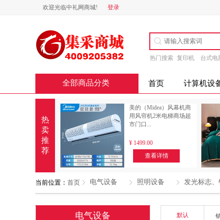
欢迎光临中礼网商城!
登录
热门搜索
复印机
台式电
全部商品分类
首页
计算机设
美的（Midea）风幕机商
用风帘机2米电梯商场超
热
市门口...
卖
推
¥
1499.00
荐
查看详情
电气设备
照明设备
发光标志、
当前位置：
首页
电气设备
默认