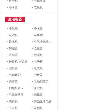
·
烘干机
·
电视支架
·
净水器
·
电话机
生活电器
·
冷风扇
·
净水器
·
电话机
·
电风扇
·
饮水机
·
空气净化器/新风系统
·
加湿器
·
取暖器
·
吸尘器
·
除湿机
·
挂烫机/电烫机
·
电子秤
·
理发器
·
电吹风
·
电动牙刷
·
冲牙器
·
美容仪
·
电动剃须刀
·
扫地机器人
·
茶吧机
·
毛球修剪器
·
除螨仪
·
洗鞋机
·
其他生活电器
·
干衣机
·
洗地机