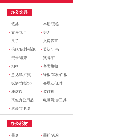
办公文具
·
笔类
·
本册/便签
·
文件管理
·
剪刀
·
尺子
·
文房四宝
·
信纸/信封/稿纸
·
奖状/证书
·
贺卡/请柬
·
奖牌/杯
·
相框
·
各类旗帜
·
意见箱/抽奖箱/信件箱
·
绿板/黑板/白板
·
板擦/白板水/磁粒/磁吸
·
会展证/证件卡/卡套挂绳/席位牌
·
地球仪
·
装订机
·
其他办公用品
·
电脑清洁/工具
·
笔袋/文具盒
办公耗材
·
墨盒
·
墨粉/碳粉