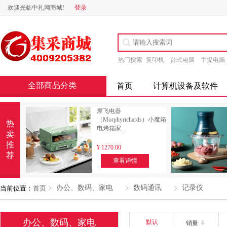
欢迎光临中礼网商城!
登录
热门搜索
复印机
台式电脑
手提电脑
全部商品分类
首页
计算机设备及软件
摩飞电器
（Morphyrichards）小魔箱
热
电烤箱家...
卖
推
¥
1270.00
荐
查看详情
办公、数码、家电
数码通讯
记录仪
当前位置：
首页
办公、数码、家电
默认
销量