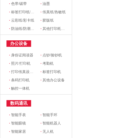
·
色带/碳带
·
油墨
·
标签打印纸/条码纸/收银纸
·
传真纸/热敏纸
·
云彩纸/彩卡纸
·
胶版纸
·
防油纸/防潮纸/淋膜纸/硅油纸
·
其他打印耗材及附件
办公设备
·
身份证阅读器
·
点钞/验钞机
·
照片/打印机
·
考勤机
·
打印传真设备配件
·
标签打印机
·
条码打印机
·
其他办公设备
·
触控一体机
数码通讯
·
智能手表
·
智能手环
·
智能眼镜
·
智能机器人
·
智能家居
·
无人机