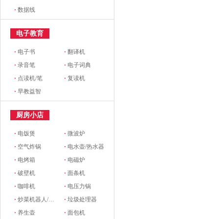
·
数据线
电子教育
·
电子书
·
翻译机
·
录音笔
·
电子词典
·
点读机/笔
·
复读机
·
早教益智
厨房小店
·
电饭煲
·
微波炉
·
空气炸锅
·
电水壶/热水器
·
电烤箱
·
电磁炉
·
破壁机
·
面条机
·
咖啡机
·
电压力锅
·
炒菜机器人/料理机
·
垃圾处理器
·
养生壶
·
面包机