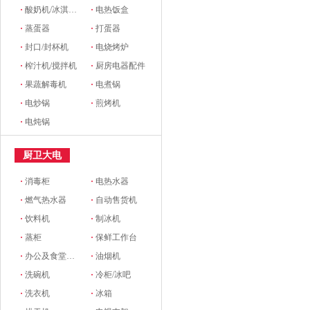
·
酸奶机/冰淇淋机
·
电热饭盒
·
蒸蛋器
·
打蛋器
·
封口/封杯机
·
电烧烤炉
·
榨汁机/搅拌机
·
厨房电器配件
·
果蔬解毒机
·
电煮锅
·
电炒锅
·
煎烤机
·
电炖锅
厨卫大电
·
消毒柜
·
电热水器
·
燃气热水器
·
自动售货机
·
饮料机
·
制冰机
·
蒸柜
·
保鲜工作台
·
办公及食堂开水器
·
油烟机
·
洗碗机
·
冷柜/冰吧
·
洗衣机
·
冰箱