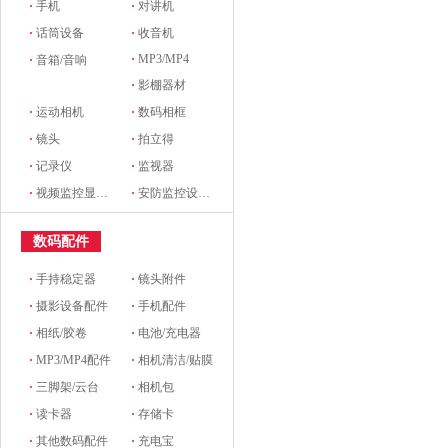
·
手机
·
对讲机
·
话筒设备
·
收音机
·
MP3/MP4
·
音箱/音响
·
影棚器材
·
运动相机
·
数码相框
·
镜头
·
拍立得
·
记录仪
·
监视器
·
视频监控显示设备及配件
·
安防监控设备及配件
数码配件
·
手持稳定器
·
镜头附件
·
摄影设备配件
·
手机配件
·
相纸/胶卷
·
电池/充电器
·
MP3/MP4配件
·
相机清洁/贴膜
·
三脚架/云台
·
相机包
·
读卡器
·
存储卡
·
其他数码配件
·
充电宝