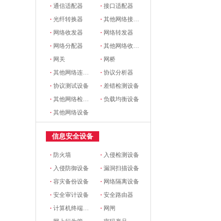
·
通信适配器
·
接口适配器
·
光纤转换器
·
其他网络接口和适配器
·
网络收发器
·
网络转发器
·
网络分配器
·
其他网络收发设备
·
网关
·
网桥
·
其他网络连接设备
·
协议分析器
·
协议测试设备
·
差错检测设备
·
其他网络检测设备
·
负载均衡设备
·
其他网络设备
信息安全设备
·
防火墙
·
入侵检测设备
·
入侵防御设备
·
漏洞扫描设备
·
容灾备份设备
·
网络隔离设备
·
安全审计设备
·
安全路由器
·
计算机终端安全设备
·
网闸