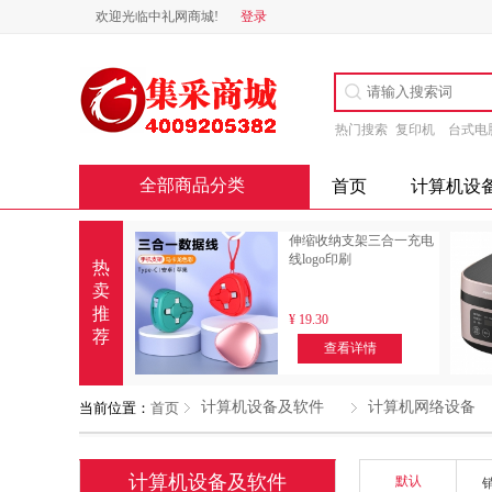
欢迎光临中礼网商城!
登录
热门搜索
复印机
台式电
全部商品分类
首页
计算机设
伸缩收纳支架三合一充电
线logo印刷
热
卖
推
¥
19.30
荐
查看详情
计算机设备及软件
计算机网络设备
当前位置：
首页
计算机设备及软件
默认