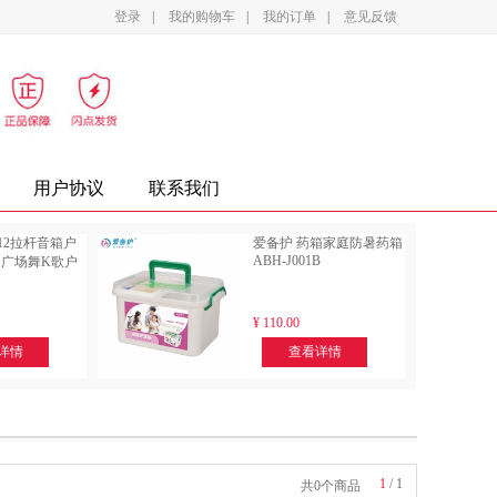
登录
|
我的购物车
|
我的订单
|
意见反馈
影设备
家电
办公家具
复印纸
墨盒
用户协议
联系我们
312拉杆音箱户
爱备护 药箱家庭防暑药箱
ABH-J001B
广场舞K歌户
¥
110.00
详情
查看详情
1
/
1
共0个商品