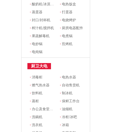
·
酸奶机/冰淇淋机
·
电热饭盒
·
蒸蛋器
·
打蛋器
·
封口/封杯机
·
电烧烤炉
·
榨汁机/搅拌机
·
厨房电器配件
·
果蔬解毒机
·
电煮锅
·
电炒锅
·
煎烤机
·
电炖锅
厨卫大电
·
消毒柜
·
电热水器
·
燃气热水器
·
自动售货机
·
饮料机
·
制冰机
·
蒸柜
·
保鲜工作台
·
办公及食堂开水器
·
油烟机
·
洗碗机
·
冷柜/冰吧
·
洗衣机
·
冰箱