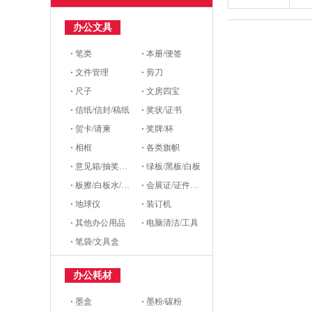
办公文具
·
笔类
·
本册/便签
·
文件管理
·
剪刀
·
尺子
·
文房四宝
·
信纸/信封/稿纸
·
奖状/证书
·
贺卡/请柬
·
奖牌/杯
·
相框
·
各类旗帜
·
意见箱/抽奖箱/信件箱
·
绿板/黑板/白板
·
板擦/白板水/磁粒/磁吸
·
会展证/证件卡/卡套挂绳/席位牌
·
地球仪
·
装订机
·
其他办公用品
·
电脑清洁/工具
·
笔袋/文具盒
办公耗材
·
墨盒
·
墨粉/碳粉