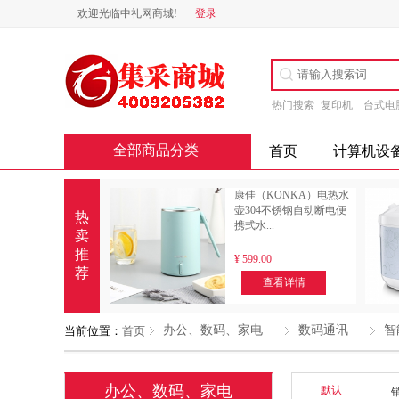
欢迎光临中礼网商城!
登录
热门搜索
复印机
台式电
全部商品分类
首页
计算机设
康佳（KONKA）电热水
壶304不锈钢自动断电便
热
携式水...
卖
推
¥
599.00
荐
查看详情
办公、数码、家电
数码通讯
智
当前位置：
首页
办公、数码、家电
默认