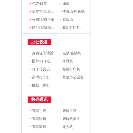
·
色带/碳带
·
油墨
·
标签打印纸/条码纸/收银纸
·
传真纸/热敏纸
·
云彩纸/彩卡纸
·
胶版纸
·
防油纸/防潮纸/淋膜纸/硅油纸
·
其他打印耗材及附件
办公设备
·
身份证阅读器
·
点钞/验钞机
·
照片/打印机
·
考勤机
·
打印传真设备配件
·
标签打印机
·
条码打印机
·
其他办公设备
·
触控一体机
数码通讯
·
智能手表
·
智能手环
·
智能眼镜
·
智能机器人
·
智能家居
·
无人机