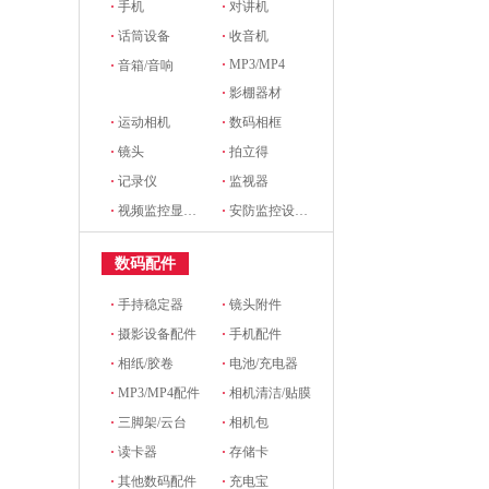
·
手机
·
对讲机
·
话筒设备
·
收音机
·
MP3/MP4
·
音箱/音响
·
影棚器材
·
运动相机
·
数码相框
·
镜头
·
拍立得
·
记录仪
·
监视器
·
视频监控显示设备及配件
·
安防监控设备及配件
数码配件
·
手持稳定器
·
镜头附件
·
摄影设备配件
·
手机配件
·
相纸/胶卷
·
电池/充电器
·
MP3/MP4配件
·
相机清洁/贴膜
·
三脚架/云台
·
相机包
·
读卡器
·
存储卡
·
其他数码配件
·
充电宝