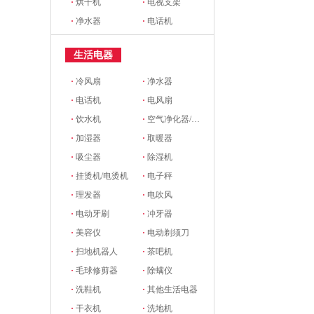
·
烘干机
·
电视支架
·
净水器
·
电话机
生活电器
·
冷风扇
·
净水器
·
电话机
·
电风扇
·
饮水机
·
空气净化器/新风系统
·
加湿器
·
取暖器
·
吸尘器
·
除湿机
·
挂烫机/电烫机
·
电子秤
·
理发器
·
电吹风
·
电动牙刷
·
冲牙器
·
美容仪
·
电动剃须刀
·
扫地机器人
·
茶吧机
·
毛球修剪器
·
除螨仪
·
洗鞋机
·
其他生活电器
·
干衣机
·
洗地机