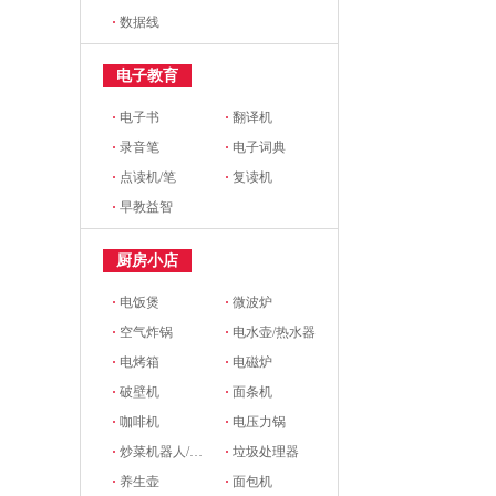
·
数据线
电子教育
·
电子书
·
翻译机
·
录音笔
·
电子词典
·
点读机/笔
·
复读机
·
早教益智
厨房小店
·
电饭煲
·
微波炉
·
空气炸锅
·
电水壶/热水器
·
电烤箱
·
电磁炉
·
破壁机
·
面条机
·
咖啡机
·
电压力锅
·
炒菜机器人/料理机
·
垃圾处理器
·
养生壶
·
面包机