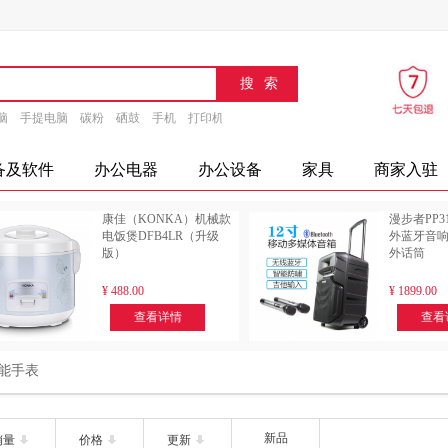
脑
手提电脑
碳粉
硒鼓
手机
打印机
速印机
传真机
文具
办公设备
摄
备及软件
办公电器
办公设备
家具
商家入驻
康佳（KONKA）机械款
漫步者PP
电饭煲DFB4LR（升级
外蓝牙音响
版）
外话筒
¥
488.00
¥
1899.00
查看详情
查看
能手表
新品
销量
价格
更新