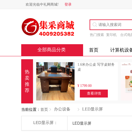
欢迎光临中礼网商城!
登录
热门搜索
复印机
台式电
全部商品分类
首页
计算机设
1.6米办公桌 写字桌财务
桌
热
卖
推
¥
1799.00
荐
查看详情
办公设备
LED显示屏
当前位置：
首页
LED显示屏：
LED显示屏