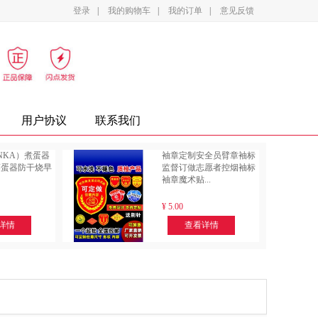
登录
|
我的购物车
|
我的订单
|
意见反馈
影设备
家电
办公家具
复印纸
墨盒
用户协议
联系我们
NKA）煮蛋器
袖章定制安全员臂章袖标
蒸蛋器防干烧早
监督订做志愿者控烟袖标
袖章魔术贴...
¥
5.00
详情
查看详情