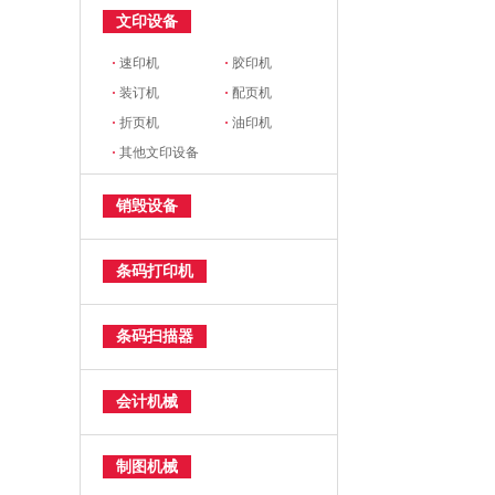
文印设备
·
速印机
·
胶印机
·
装订机
·
配页机
·
折页机
·
油印机
·
其他文印设备
销毁设备
条码打印机
条码扫描器
会计机械
制图机械