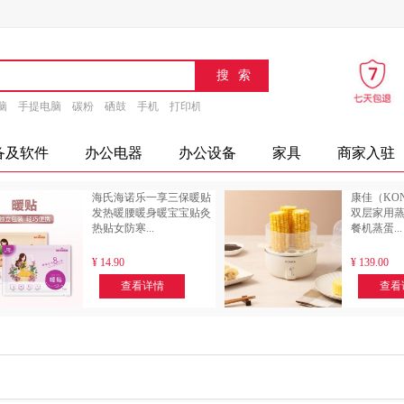
脑
手提电脑
碳粉
硒鼓
手机
打印机
速印机
传真机
文具
办公设备
摄
备及软件
办公电器
办公设备
家具
商家入驻
海氏海诺乐一享三保暖贴
康佳（KO
发热暖腰暖身暖宝宝贴灸
双层家用
热贴女防寒...
餐机蒸蛋...
¥
14.90
¥
139.00
查看详情
查看