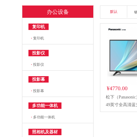
办公设备
默认
复印机
·
复印机
投影仪
·
投影仪
投影幕
¥4770.00
·
投影幕
松下（Panasonic
49英寸全高清
多功能一体机
机无广告 非智能
·
多功能一体机
老人操作方便简单 
寸电视
照相机及器材