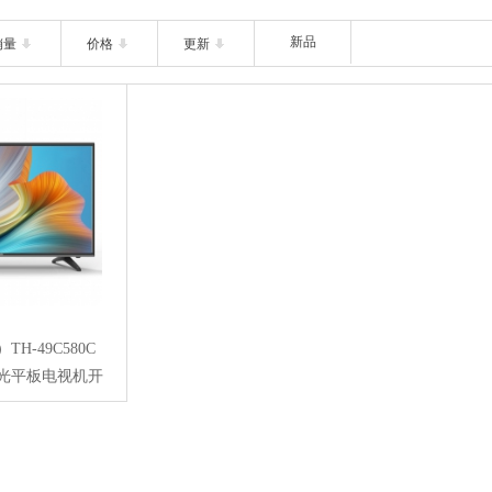
新品
销量
价格
更新
）TH-49C580C
蓝光平板电视机开
网络 普通电视
50 松下49英