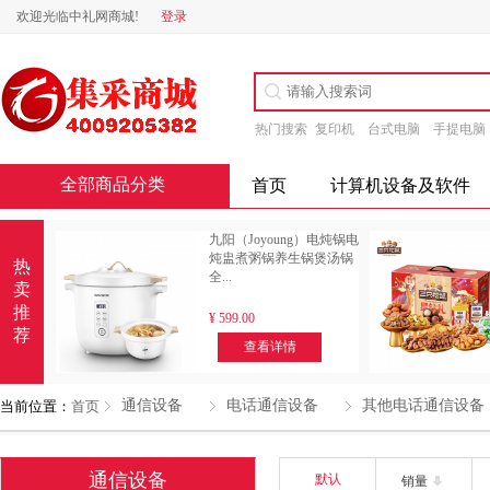
欢迎光临中礼网商城!
登录
热门搜索
复印机
台式电脑
手提电脑
全部商品分类
首页
计算机设备及软件
九阳（Joyoung）电炖锅电
炖盅煮粥锅养生锅煲汤锅
热
全...
卖
推
¥
599.00
荐
查看详情
通信设备
电话通信设备
其他电话通信设备
当前位置：
首页
通信设备
默认
销量