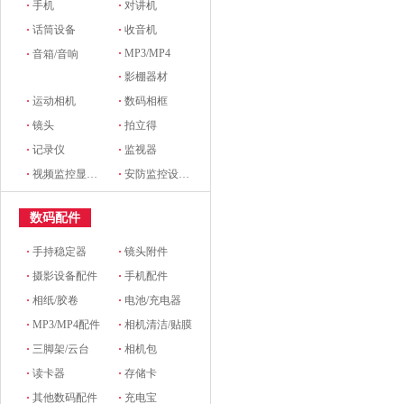
·
手机
·
对讲机
·
话筒设备
·
收音机
·
MP3/MP4
·
音箱/音响
·
影棚器材
·
运动相机
·
数码相框
·
镜头
·
拍立得
·
记录仪
·
监视器
·
视频监控显示设备及配件
·
安防监控设备及配件
数码配件
·
手持稳定器
·
镜头附件
·
摄影设备配件
·
手机配件
·
相纸/胶卷
·
电池/充电器
·
MP3/MP4配件
·
相机清洁/贴膜
·
三脚架/云台
·
相机包
·
读卡器
·
存储卡
·
其他数码配件
·
充电宝