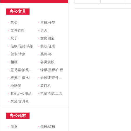
办公文具
·
笔类
·
本册/便签
·
文件管理
·
剪刀
·
尺子
·
文房四宝
·
信纸/信封/稿纸
·
奖状/证书
·
贺卡/请柬
·
奖牌/杯
·
相框
·
各类旗帜
·
意见箱/抽奖箱/信件箱
·
绿板/黑板/白板
·
板擦/白板水/磁粒/磁吸
·
会展证/证件卡/卡套挂绳/席位牌
·
地球仪
·
装订机
·
其他办公用品
·
电脑清洁/工具
·
笔袋/文具盒
办公耗材
·
墨盒
·
墨粉/碳粉