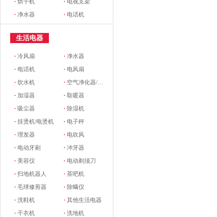
·
烘干机
·
电视支架
·
净水器
·
电话机
生活电器
·
冷风扇
·
净水器
·
电话机
·
电风扇
·
饮水机
·
空气净化器/新风系统
·
加湿器
·
取暖器
·
吸尘器
·
除湿机
·
挂烫机/电烫机
·
电子秤
·
理发器
·
电吹风
·
电动牙刷
·
冲牙器
·
美容仪
·
电动剃须刀
·
扫地机器人
·
茶吧机
·
毛球修剪器
·
除螨仪
·
洗鞋机
·
其他生活电器
·
干衣机
·
洗地机