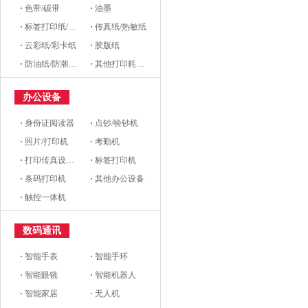
·
色带/碳带
·
油墨
·
标签打印纸/条码纸/收银纸
·
传真纸/热敏纸
·
云彩纸/彩卡纸
·
胶版纸
·
防油纸/防潮纸/淋膜纸/硅油纸
·
其他打印耗材及附件
办公设备
·
身份证阅读器
·
点钞/验钞机
·
照片/打印机
·
考勤机
·
打印传真设备配件
·
标签打印机
·
条码打印机
·
其他办公设备
·
触控一体机
数码通讯
·
智能手表
·
智能手环
·
智能眼镜
·
智能机器人
·
智能家居
·
无人机