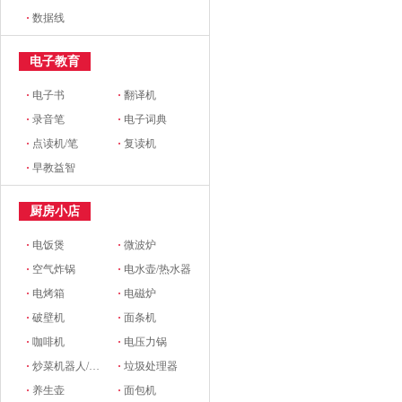
·
数据线
电子教育
·
电子书
·
翻译机
·
录音笔
·
电子词典
·
点读机/笔
·
复读机
·
早教益智
厨房小店
·
电饭煲
·
微波炉
·
空气炸锅
·
电水壶/热水器
·
电烤箱
·
电磁炉
·
破壁机
·
面条机
·
咖啡机
·
电压力锅
·
炒菜机器人/料理机
·
垃圾处理器
·
养生壶
·
面包机