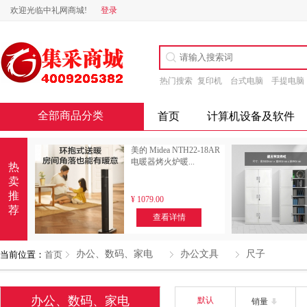
欢迎光临中礼网商城!
登录
热门搜索
复印机
台式电脑
手提电脑
全部商品分类
首页
计算机设备及软件
美的 Midea NTH22-18AR
电暖器烤火炉暖...
热
卖
推
¥
1079.00
荐
查看详情
办公、数码、家电
办公文具
尺子
当前位置：
首页
办公、数码、家电
默认
销量