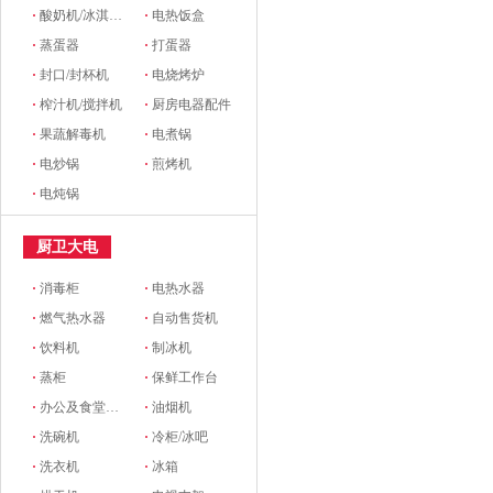
·
酸奶机/冰淇淋机
·
电热饭盒
·
蒸蛋器
·
打蛋器
·
封口/封杯机
·
电烧烤炉
·
榨汁机/搅拌机
·
厨房电器配件
·
果蔬解毒机
·
电煮锅
·
电炒锅
·
煎烤机
·
电炖锅
厨卫大电
·
消毒柜
·
电热水器
·
燃气热水器
·
自动售货机
·
饮料机
·
制冰机
·
蒸柜
·
保鲜工作台
·
办公及食堂开水器
·
油烟机
·
洗碗机
·
冷柜/冰吧
·
洗衣机
·
冰箱