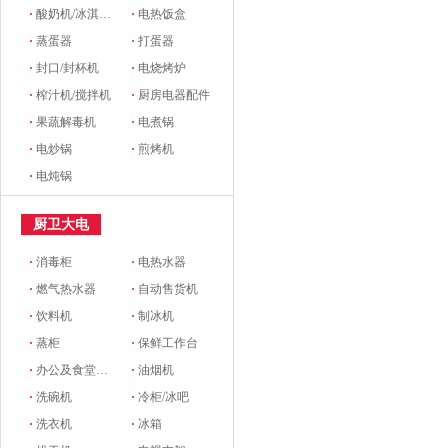
·
酸奶机/冰淇淋机
·
电热饭盒
·
蒸蛋器
·
打蛋器
·
封口/封杯机
·
电烧烤炉
·
榨汁机/搅拌机
·
厨房电器配件
·
果蔬解毒机
·
电煮锅
·
电炒锅
·
煎烤机
·
电炖锅
厨卫大电
·
消毒柜
·
电热水器
·
燃气热水器
·
自动售货机
·
饮料机
·
制冰机
·
蒸柜
·
保鲜工作台
·
办公及食堂开水器
·
油烟机
·
洗碗机
·
冷柜/冰吧
·
洗衣机
·
冰箱