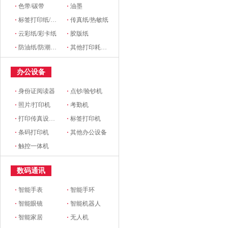
·
色带/碳带
·
油墨
·
标签打印纸/条码纸/收银纸
·
传真纸/热敏纸
·
云彩纸/彩卡纸
·
胶版纸
·
防油纸/防潮纸/淋膜纸/硅油纸
·
其他打印耗材及附件
办公设备
·
身份证阅读器
·
点钞/验钞机
·
照片/打印机
·
考勤机
·
打印传真设备配件
·
标签打印机
·
条码打印机
·
其他办公设备
·
触控一体机
数码通讯
·
智能手表
·
智能手环
·
智能眼镜
·
智能机器人
·
智能家居
·
无人机