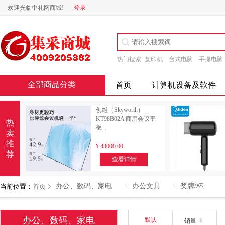
欢迎光临中礼网商城!
登录
热门搜索
复印机
台式电脑
手提电脑
全部商品分类
首页
计算机设备及软件
创维（Skyworth）
KT98B02A 商用会议平
热
板...
卖
推
¥
43000.00
荐
查看详情
办公、数码、家电
办公文具
奖牌/杯
当前位置：
首页
办公、数码、家电
默认
销量