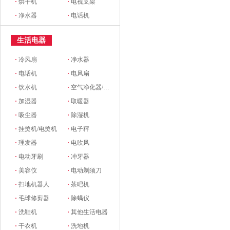
·
烘干机
·
电视支架
·
净水器
·
电话机
生活电器
·
冷风扇
·
净水器
·
电话机
·
电风扇
·
饮水机
·
空气净化器/新风系统
·
加湿器
·
取暖器
·
吸尘器
·
除湿机
·
挂烫机/电烫机
·
电子秤
·
理发器
·
电吹风
·
电动牙刷
·
冲牙器
·
美容仪
·
电动剃须刀
·
扫地机器人
·
茶吧机
·
毛球修剪器
·
除螨仪
·
洗鞋机
·
其他生活电器
·
干衣机
·
洗地机