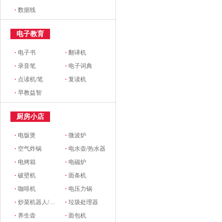
·
数据线
电子教育
·
电子书
·
翻译机
·
录音笔
·
电子词典
·
点读机/笔
·
复读机
·
早教益智
厨房小店
·
电饭煲
·
微波炉
·
空气炸锅
·
电水壶/热水器
·
电烤箱
·
电磁炉
·
破壁机
·
面条机
·
咖啡机
·
电压力锅
·
炒菜机器人/料理机
·
垃圾处理器
·
养生壶
·
面包机