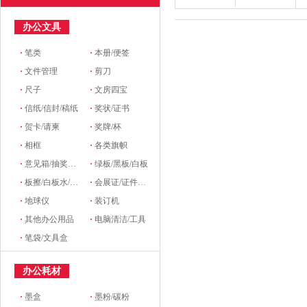
办公文具
·
笔类
·
本册/便签
·
文件管理
·
剪刀
·
尺子
·
文房四宝
·
信纸/信封/稿纸
·
奖状/证书
·
贺卡/请柬
·
奖牌/杯
·
相框
·
各类旗帜
·
意见箱/抽奖箱/信件箱
·
绿板/黑板/白板
·
板擦/白板水/磁粒/磁吸
·
会展证/证件卡/卡套挂绳/席位牌
·
地球仪
·
装订机
·
其他办公用品
·
电脑清洁/工具
·
笔袋/文具盒
办公耗材
·
墨盒
·
墨粉/碳粉