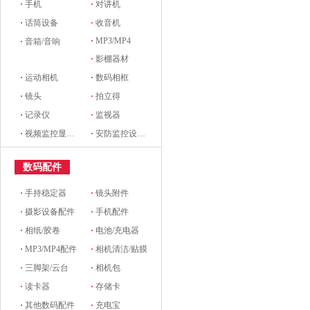
·
手机
·
对讲机
·
话筒设备
·
收音机
·
MP3/MP4
·
音箱/音响
·
影棚器材
·
运动相机
·
数码相框
·
镜头
·
拍立得
·
记录仪
·
监视器
·
视频监控显示设备及配件
·
安防监控设备及配件
数码配件
·
手持稳定器
·
镜头附件
·
摄影设备配件
·
手机配件
·
相纸/胶卷
·
电池/充电器
·
MP3/MP4配件
·
相机清洁/贴膜
·
三脚架/云台
·
相机包
·
读卡器
·
存储卡
·
其他数码配件
·
充电宝