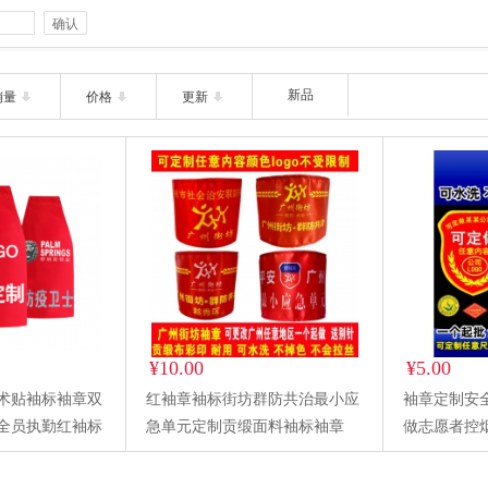
确认
新品
销量
价格
更新
¥10.00
¥5.00
术贴袖标袖章双
红袖章袖标街坊群防共治最小应
袖章定制安
全员执勤红袖标
急单元定制贡缎面料袖标袖章
做志愿者控
绣定做