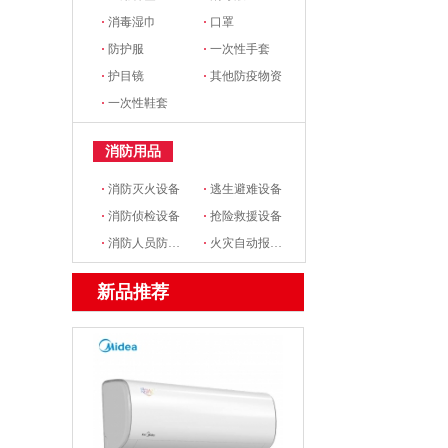
·
消毒湿巾
·
口罩
·
防护服
·
一次性手套
·
护目镜
·
其他防疫物资
·
一次性鞋套
消防用品
·
消防灭火设备
·
逃生避难设备
·
消防侦检设备
·
抢险救援设备
·
消防人员防护设备
·
火灾自动报警设备
新品推荐