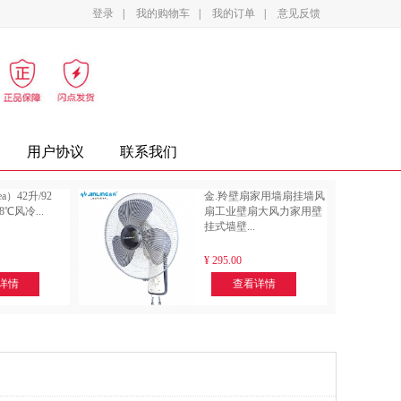
登录
|
我的购物车
|
我的订单
|
意见反馈
影设备
家电
办公家具
复印纸
墨盒
用户协议
联系我们
a）42升/92
金.羚壁扇家用墙扇挂墙风
8℃风冷...
扇工业壁扇大风力家用壁
挂式墙壁...
¥
295.00
详情
查看详情