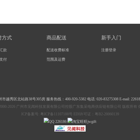
付方式
商品配送
新手入门
汇款
配送收费标准
注册登录
支付
范围及运费
州市越秀区北站路38号305房
服务热线：400-920-5382 电话: 020-83275308 E-mail: 2261
ht © 2000-2026 广州市见闻科技发展有限公司控股广东集采电商供应链有限公司 版权所
ICP备案号:
粤ICP备11107188号 EDI许可证：粤B2-20060139
226186
jwgift