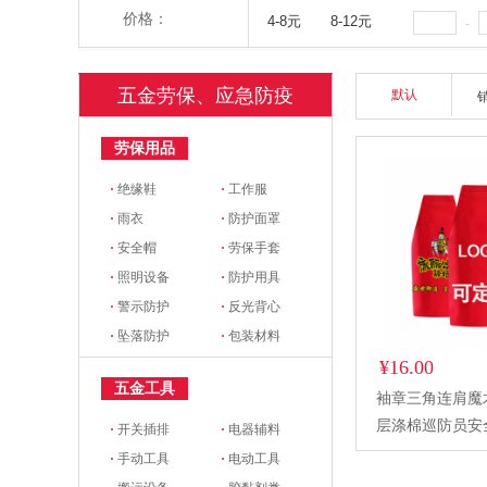
价格：
4-8元
8-12元
-
五金劳保、应急防疫
默认
劳保用品
·
绝缘鞋
·
工作服
·
雨衣
·
防护面罩
·
安全帽
·
劳保手套
·
照明设备
·
防护用具
·
警示防护
·
反光背心
·
坠落防护
·
包装材料
¥16.00
五金工具
袖章三角连肩魔
层涤棉巡防员安
·
开关插排
·
电器辅料
袖章可定制logo
·
手动工具
·
电动工具