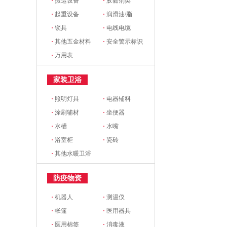
·
搬运设备
·
胶黏剂类
·
起重设备
·
润滑油/脂
·
锁具
·
电线电缆
·
其他五金材料
·
安全警示标识
·
万用表
家装卫浴
·
照明灯具
·
电器辅料
·
涂刷辅材
·
坐便器
·
水槽
·
水嘴
·
浴室柜
·
瓷砖
·
其他水暖卫浴
防疫物资
·
机器人
·
测温仪
·
帐篷
·
医用器具
·
医用棉签
·
消毒液