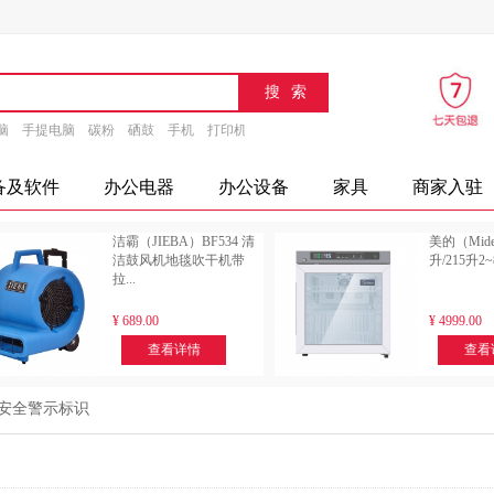
脑
手提电脑
碳粉
硒鼓
手机
打印机
速印机
传真机
文具
办公设备
摄
备及软件
办公电器
办公设备
家具
商家入驻
洁霸（JIEBA）BF534 清
美的（Mide
洁鼓风机地毯吹干机带
升/215升2~
拉...
¥
689.00
¥
4999.00
查看详情
查看
安全警示标识