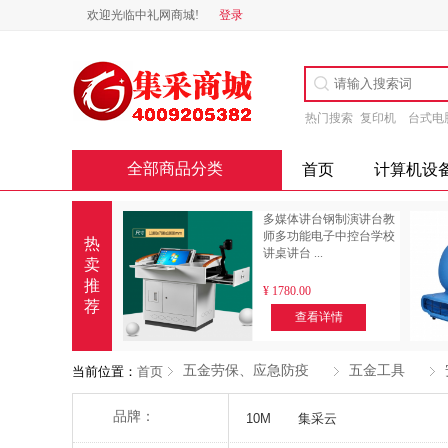
欢迎光临中礼网商城!
登录
热门搜索
复印机
台式电
全部商品分类
首页
计算机设
多媒体讲台钢制演讲台教
师多功能电子中控台学校
热
讲桌讲台 ...
卖
推
¥
1780.00
荐
查看详情
五金劳保、应急防疫
五金工具
当前位置：
首页
多选
品牌：
10M
集采云