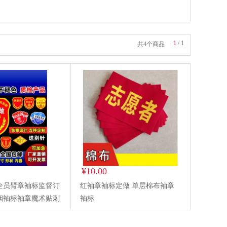
1
/
1
共4个商品
¥10.00
全员臂章袖标监督订
红袖章袖标定做 单层棉布袖章
烟袖标袖章魔术贴刺
袖标