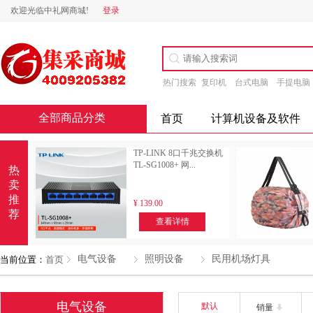
欢迎光临中礼网商城!
登录
热门搜索
复印机
台式电脑
手提电脑
全部商品分类
首页
计算机设备及软件
TP-LINK 8口千兆交换机
TL-SG1008+ 网...
热
卖
推
¥
139.00
荐
查看详情
电气设备
照明设备
民用机场灯具
当前位置：
首页
电气设备
默认
销量