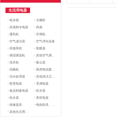
生活用电器
·
电冰箱
·
冷藏柜
·
其他制冷电器
·
风扇
·
通风机
·
空调机
·
空气滤洁器
·
空气净化设备
·
排烟系统
·
取暖器
·
调湿调温机
·
其他空气调节电器
·
洗衣机
·
吸尘器
·
洗碗机
·
厨房电动废物处理器
·
泔水处理器
·
其他清洁卫生电器
·
熨烫电器
·
烹调电器
·
食品制备电器
·
饮水器
·
热水器
·
美容电器
·
保健器具
·
电热卧具、服装
·
其他生活用电器