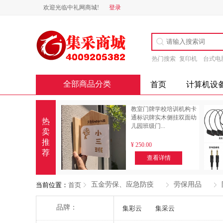
欢迎光临中礼网商城!
登录
热门搜索
复印机
台式电
全部商品分类
首页
计算机设
教室门牌学校培训机构卡
通标识牌实木侧挂双面幼
热
儿园班级门...
卖
推
¥
250.00
荐
查看详情
五金劳保、应急防疫
劳保用品
当前位置：
首页
多选
品牌：
集彩云
集采云