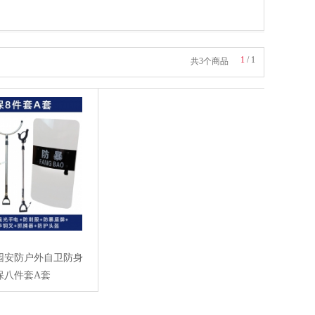
1
/
1
共3个商品
园安防户外自卫防身
保八件套A套