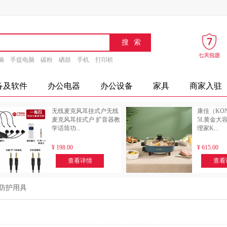
脑
手提电脑
碳粉
硒鼓
手机
打印机
速印机
传真机
文具
办公设备
摄
备及软件
办公电器
办公设备
家具
商家入驻
无线麦克风耳挂式户无线
康佳（KO
麦克风耳挂式户 扩音器教
5L黄金大
学话筒功...
理家K...
¥
198.00
¥
615.00
查看详情
查看
防护用具