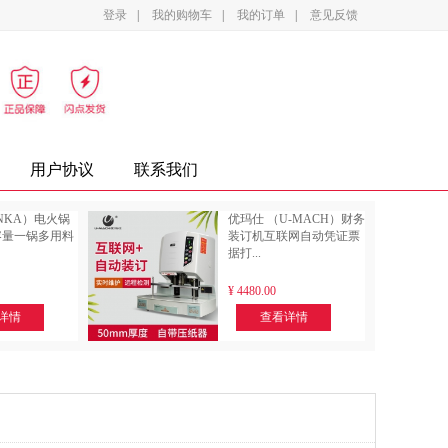
登录
|
我的购物车
|
我的订单
|
意见反馈
影设备
家电
办公家具
复印纸
墨盒
用户协议
联系我们
NKA）电火锅
优玛仕 （U-MACH）财务
容量一锅多用料
装订机互联网自动凭证票
据打...
¥
4480.00
详情
查看详情