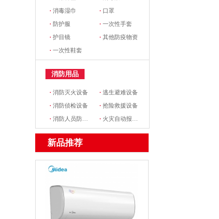
·
消毒湿巾
·
口罩
·
防护服
·
一次性手套
·
护目镜
·
其他防疫物资
·
一次性鞋套
消防用品
·
消防灭火设备
·
逃生避难设备
·
消防侦检设备
·
抢险救援设备
·
消防人员防护设备
·
火灾自动报警设备
新品推荐