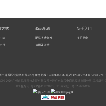
付方式
商品配送
新手入门
汇款
配送收费标准
注册登录
支付
范围及运费
州市越秀区北站路38号305房
服务热线：400-920-5382 电话: 020-83275308 E-mail: 2261
ht © 2000-2026 广州市见闻科技发展有限公司控股广东集采电商供应链有限公司 版权所
ICP备案号:
粤ICP备11107188号 EDI许可证：粤B2-20060139
226186
jwgift