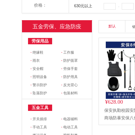
价格：
630元以上
-
五金劳保、应急防疫
默认
劳保用品
·
绝缘鞋
·
工作服
·
雨衣
·
防护面罩
·
安全帽
·
劳保手套
·
照明设备
·
防护用具
·
警示防护
·
反光背心
·
坠落防护
·
包装材料
¥628.00
五金工具
保安执勤校园安
商场防暴安保八
·
开关插排
·
电器辅料
·
手动工具
·
电动工具