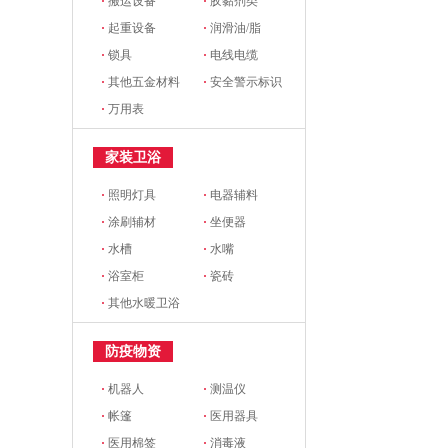
·
搬运设备
·
胶黏剂类
·
起重设备
·
润滑油/脂
·
锁具
·
电线电缆
·
其他五金材料
·
安全警示标识
·
万用表
家装卫浴
·
照明灯具
·
电器辅料
·
涂刷辅材
·
坐便器
·
水槽
·
水嘴
·
浴室柜
·
瓷砖
·
其他水暖卫浴
防疫物资
·
机器人
·
测温仪
·
帐篷
·
医用器具
·
医用棉签
·
消毒液