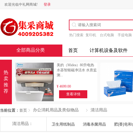
欢迎光临中礼网商城!
登录
热门搜索
复印机
台式电脑
手提电脑
全部商品分类
首页
计算机设备及软件
美的（Midea）80升电热
水器智能磁净活水 水质监
热
测...
卖
推
¥
4699.00
荐
查看详情
办公消耗用品及类似物品
清洁用品
当前位置：
首页
清洁用品：
卫生用纸制品
消毒杀菌用品
肥(香)皂