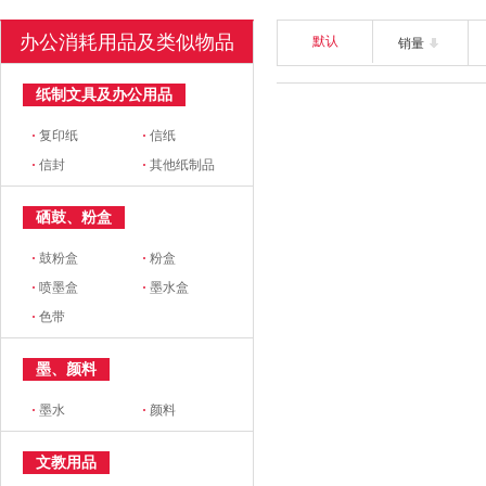
办公消耗用品及类似物品
默认
销量
纸制文具及办公用品
·
复印纸
·
信纸
·
信封
·
其他纸制品
硒鼓、粉盒
·
鼓粉盒
·
粉盒
·
喷墨盒
·
墨水盒
·
色带
墨、颜料
·
墨水
·
颜料
文教用品