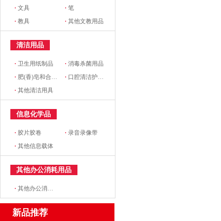
·
文具
·
笔
·
教具
·
其他文教用品
清洁用品
·
卫生用纸制品
·
消毒杀菌用品
·
肥(香)皂和合成洗涤剂
·
口腔清洁护理用品
·
其他清洁用具
信息化学品
·
胶片胶卷
·
录音录像带
·
其他信息载体
其他办公消耗用品
·
其他办公消耗用品及类似物品
新品推荐