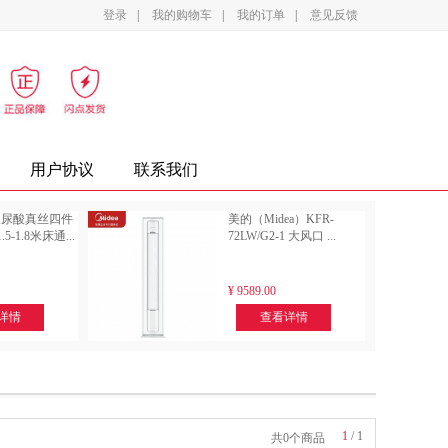
登录
|
我的购物车
|
我的订单
|
意见反馈
影设备
家电
办公家具
复印纸
墨盒
用户协议
联系我们
玻尿酸真丝四件
美的（Midea）KFR-
5-1.8米床通...
72LW/G2-1 大风口 ...
¥
9589.00
详情
查看详情
1
/
1
共0个商品