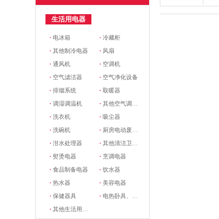
生活用电器
·
电冰箱
·
冷藏柜
·
其他制冷电器
·
风扇
·
通风机
·
空调机
·
空气滤洁器
·
空气净化设备
·
排烟系统
·
取暖器
·
调湿调温机
·
其他空气调节电器
·
洗衣机
·
吸尘器
·
洗碗机
·
厨房电动废物处理器
·
泔水处理器
·
其他清洁卫生电器
·
熨烫电器
·
烹调电器
·
食品制备电器
·
饮水器
·
热水器
·
美容电器
·
保健器具
·
电热卧具、服装
·
其他生活用电器