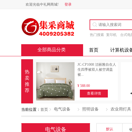
欢迎光临中礼网商城!
登录
热门搜索
复印机
台式电
全部商品分类
首页
计算机设
JC-CP1008 洁丽雅自在人
生四季被双人被空调盖
热
被...
卖
推
¥
588.00
荐
查看详情
电气设备
照明设备
农业用灯具
当前位置：
首页
电气设备
默认