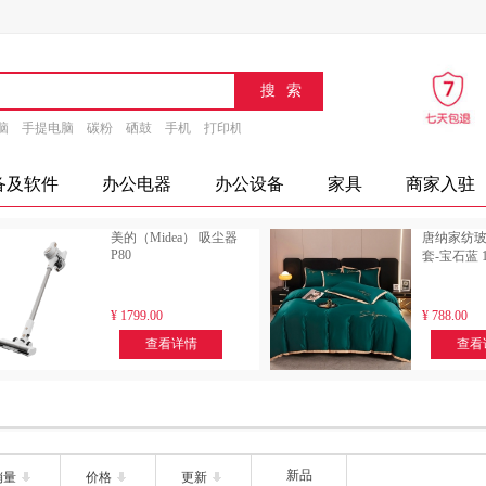
脑
手提电脑
碳粉
硒鼓
手机
打印机
速印机
传真机
文具
办公设备
摄
备及软件
办公电器
办公设备
家具
商家入驻
美的（Midea） 吸尘器
唐纳家纺
P80
套-宝石蓝 1.
¥
1799.00
¥
788.00
查看详情
查看
新品
销量
价格
更新