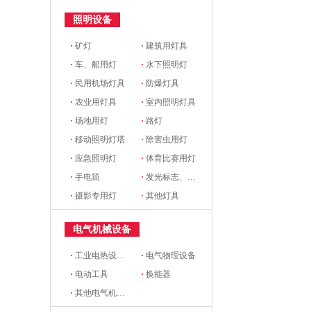
照明设备
·
矿灯
·
建筑用灯具
·
车、船用灯
·
水下照明灯
·
民用机场灯具
·
防爆灯具
·
农业用灯具
·
室内照明灯具
·
场地用灯
·
路灯
·
移动照明灯塔
·
除害虫用灯
·
应急照明灯
·
体育比赛用灯
·
手电筒
·
发光标志、铭牌
·
摄影专用灯
·
其他灯具
电气机械设备
·
工业电热设备(电炉)
·
电气物理设备
·
电动工具
·
换能器
·
其他电气机械设备