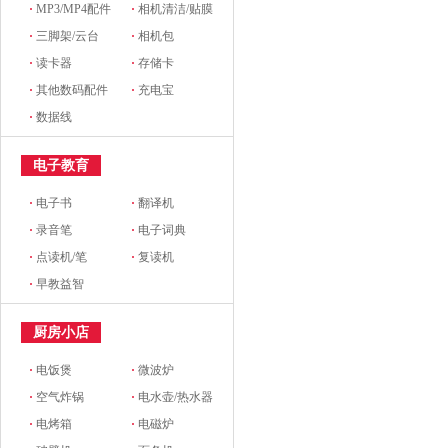
·
MP3/MP4配件
·
相机清洁/贴膜
·
三脚架/云台
·
相机包
·
读卡器
·
存储卡
·
其他数码配件
·
充电宝
·
数据线
电子教育
·
电子书
·
翻译机
·
录音笔
·
电子词典
·
点读机/笔
·
复读机
·
早教益智
厨房小店
·
电饭煲
·
微波炉
·
空气炸锅
·
电水壶/热水器
·
电烤箱
·
电磁炉