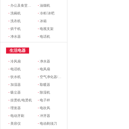
·
办公及食堂开水器
·
油烟机
·
洗碗机
·
冷柜/冰吧
·
洗衣机
·
冰箱
·
烘干机
·
电视支架
·
净水器
·
电话机
生活电器
·
冷风扇
·
净水器
·
电话机
·
电风扇
·
饮水机
·
空气净化器/新风系统
·
加湿器
·
取暖器
·
吸尘器
·
除湿机
·
挂烫机/电烫机
·
电子秤
·
理发器
·
电吹风
·
电动牙刷
·
冲牙器
·
美容仪
·
电动剃须刀