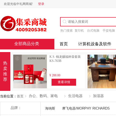
欢迎光临中礼网商城!
登录
热门搜索
复印机
台式电脑
手提电脑
全部商品分类
首页
计算机设备及软件
K.S. 钱龙赐福杯壶套装
KS-763B
热
卖
推
¥
288.00
荐
查看详情
办公、数码、家电
生活电器
加湿器
当前位置：
首页
品牌：
海纳斯
摩飞电器/MORPHY RICHARDS