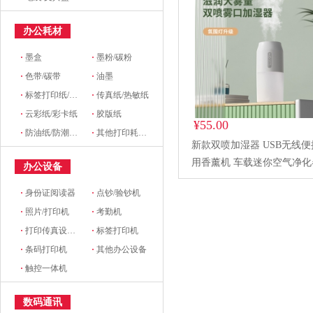
办公耗材
·
墨盒
·
墨粉/碳粉
·
色带/碳带
·
油墨
·
标签打印纸/条码纸/收银纸
·
传真纸/热敏纸
·
云彩纸/彩卡纸
·
胶版纸
¥55.00
·
防油纸/防潮纸/淋膜纸/硅油纸
·
其他打印耗材及附件
新款双喷加湿器 USB无线
用香薰机 车载迷你空气净化
办公设备
·
身份证阅读器
·
点钞/验钞机
·
照片/打印机
·
考勤机
·
打印传真设备配件
·
标签打印机
·
条码打印机
·
其他办公设备
·
触控一体机
数码通讯