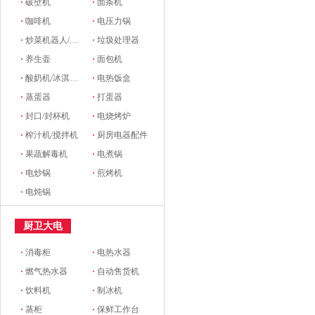
·
破壁机
·
面条机
·
咖啡机
·
电压力锅
·
炒菜机器人/料理机
·
垃圾处理器
·
养生壶
·
面包机
·
酸奶机/冰淇淋机
·
电热饭盒
·
蒸蛋器
·
打蛋器
·
封口/封杯机
·
电烧烤炉
·
榨汁机/搅拌机
·
厨房电器配件
·
果蔬解毒机
·
电煮锅
·
电炒锅
·
煎烤机
·
电炖锅
厨卫大电
·
消毒柜
·
电热水器
·
燃气热水器
·
自动售货机
·
饮料机
·
制冰机
·
蒸柜
·
保鲜工作台