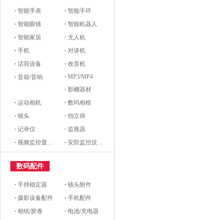
·
智能手表
·
智能手环
·
智能眼镜
·
智能机器人
·
智能家居
·
无人机
·
手机
·
对讲机
·
话筒设备
·
收音机
·
MP3/MP4
·
音箱/音响
·
影棚器材
·
运动相机
·
数码相框
·
镜头
·
拍立得
·
记录仪
·
监视器
·
视频监控显示设备及配件
·
安防监控设备及配件
数码配件
·
手持稳定器
·
镜头附件
·
摄影设备配件
·
手机配件
·
相纸/胶卷
·
电池/充电器