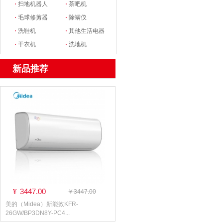
·
扫地机器人
·
茶吧机
·
毛球修剪器
·
除螨仪
·
洗鞋机
·
其他生活电器
·
干衣机
·
洗地机
新品推荐
3447.00
¥
￥3447.00
美的（Midea）新能效KFR-
26GW/BP3DN8Y-PC4...