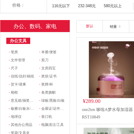
价格：
116元以下
232-348元
580元以上
办公、数码、家电
默认
销量
办公文具
·
笔类
·
本册/便签
·
文件管理
·
剪刀
·
尺子
·
文房四宝
·
信纸/信封/稿纸
·
奖状/证书
·
贺卡/请柬
·
奖牌/杯
·
相框
·
各类旗帜
¥289.00
·
意见箱/抽奖箱/信件箱
·
绿板/黑板/白板
·
板擦/白板水/磁粒/磁吸
·
会展证/证件卡/卡套挂绳/席位牌
one2ten 哆啦A梦水母加湿器
·
地球仪
·
装订机
RST10849
·
其他办公用品
·
电脑清洁/工具
·
笔袋/文具盒