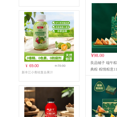
¥98.00
良品铺子 端午粽
69.00
¥
￥79.90
典粽·粽情粽意11
新丰江小青桔复合果汁