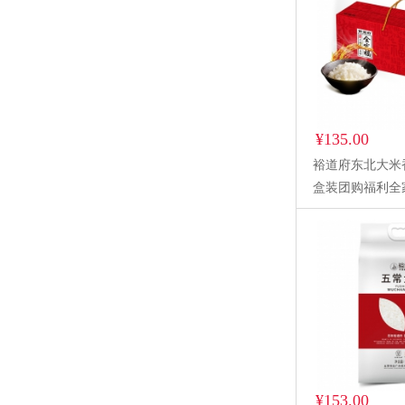
¥135.00
裕道府东北大米
盒装团购福利全
5KG(中国红）
¥153.00