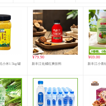
¥79.90
¥69.00
米1.5kg/罐
新丰江化橘红爽饮料
新丰江小青