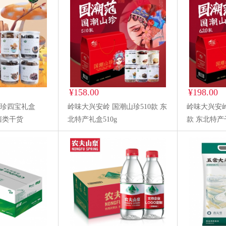
¥158.00
¥198.00
山珍四宝礼盒
岭味大兴安岭 国潮山珍510款 东
岭味大兴安岭
 菌类干货
北特产礼盒510g
款 东北特产