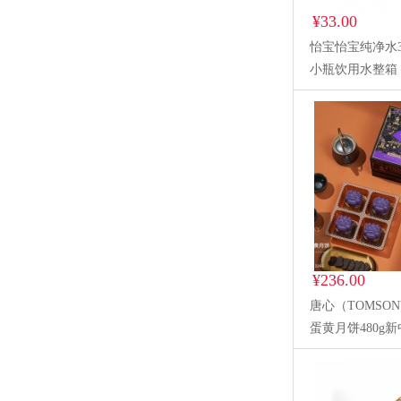
¥33.00
怡宝怡宝纯净水35
小瓶饮用水整箱
¥236.00
唐心（TOMSO
蛋黄月饼480g
礼礼盒 黑松露