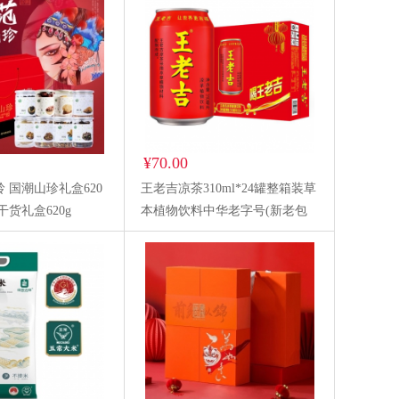
¥70.00
 国潮山珍礼盒620
王老吉凉茶310ml*24罐整箱装草
干货礼盒620g
本植物饮料中华老字号(新老包
装随机发货)