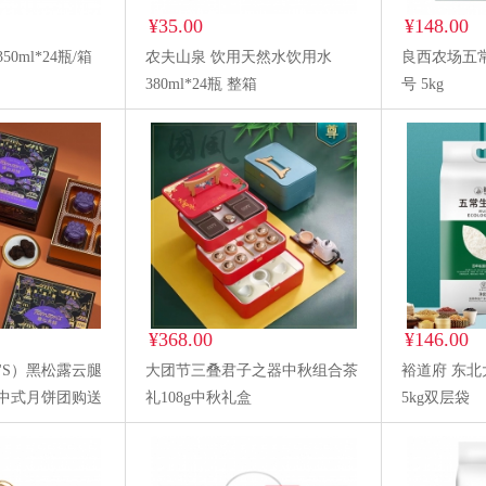
¥35.00
¥148.00
0ml*24瓶/箱
农夫山泉 饮用天然水饮用水
良西农场五常
380ml*24瓶 整箱
号 5kg
¥368.00
¥146.00
N'S）黑松露云腿
大团节三叠君子之器中秋组合茶
裕道府 东北
新中式月饼团购送
礼108g中秋礼盒
5kg双层袋
云腿蛋黄月饼