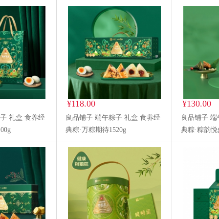
¥118.00
¥130.00
子 礼盒 食养经
良品铺子 端午粽子 礼盒 食养经
良品铺子 端
00g
典粽·万粽期待1520g
典粽·粽韵悦然