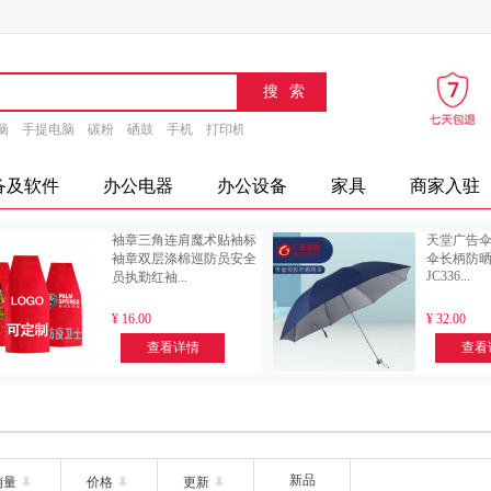
脑
手提电脑
碳粉
硒鼓
手机
打印机
速印机
传真机
文具
办公设备
摄
备及软件
办公电器
办公设备
家具
商家入驻
袖章三角连肩魔术贴袖标
天堂广告伞
袖章双层涤棉巡防员安全
伞长柄防
JC336...
员执勤红袖...
¥
16.00
¥
32.00
查看详情
查看
新品
销量
价格
更新