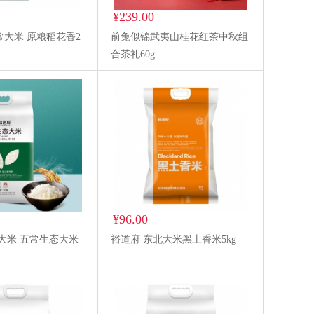
¥239.00
大米 原粮稻花香2
前兔似锦武夷山桂花红茶中秋组
合茶礼60g
¥96.00
大米 五常生态大米
裕道府 东北大米黑土香米5kg