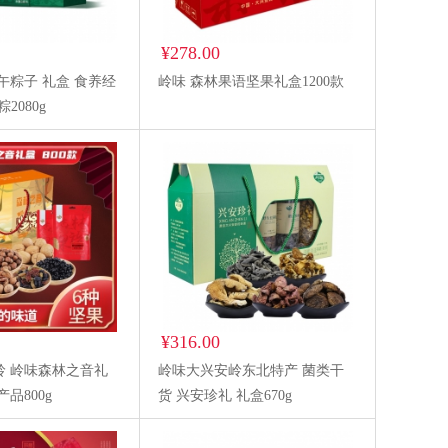
¥278.00
午粽子 礼盒 食养经
岭味 森林果语坚果礼盒1200款
2080g
¥316.00
岭 岭味森林之音礼
岭味大兴安岭东北特产 菌类干
产品800g
货 兴安珍礼 礼盒670g