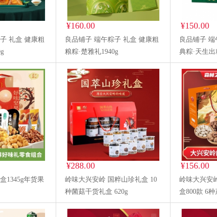
¥160.00
¥150.00
子 礼盒 健康粗
良品铺子 端午粽子 礼盒 健康粗
良品铺子 端
g
粮粽·楚雅礼1940g
典粽·天生出粽
¥288.00
¥156.00
盒1345g年货果
岭味大兴安岭 国粹山珍礼盒 10
岭味大兴安
种菌菇干货礼盒 620g
盒800款 6种