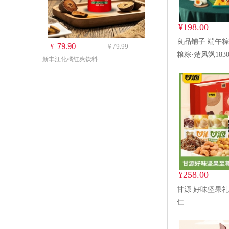
¥198.00
良品铺子 端午粽
79.90
¥
￥79.99
粮粽·楚风飒1830
新丰江化橘红爽饮料
¥258.00
甘源 好味坚果礼
仁