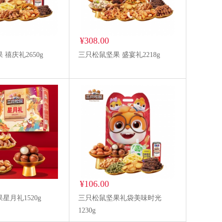
¥308.00
禧庆礼2650g
三只松鼠坚果 盛宴礼2218g
¥106.00
星月礼1520g
三只松鼠坚果礼袋美味时光
1230g