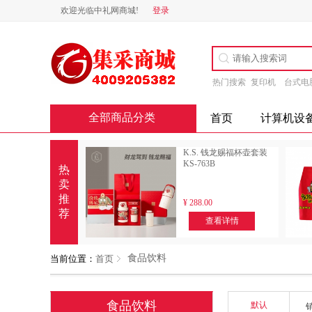
欢迎光临中礼网商城!
登录
热门搜索
复印机
台式电
全部商品分类
首页
计算机设
K.S. 钱龙赐福杯壶套装
KS-763B
热
卖
推
¥
288.00
荐
查看详情
食品饮料
当前位置：
首页
食品饮料
默认