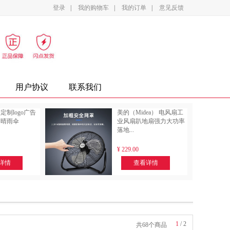
登录
|
我的购物车
|
我的订单
|
意见反馈
影设备
家电
办公家具
复印纸
墨盒
用户协议
联系我们
定制logo广告
美的（Midea） 电风扇工
晒晴雨伞
业风扇趴地扇强力大功率
落地...
¥
229.00
详情
查看详情
1
/
2
共68个商品