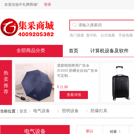
欢迎光临中礼网商城!
登录
热门搜索
复印机
台式电脑
手提电脑
全部商品分类
首页
计算机设备及软件
黑胶晴雨两用广告伞
JC0105 防晒全自动广告伞
热
可定制...
卖
推
¥
21.80
荐
查看详情
电气设备
照明设备
防爆灯具
当前位置：
首页
电气设备
默认
销量