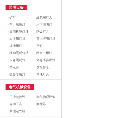
照明设备
·
矿灯
·
建筑用灯具
·
车、船用灯
·
水下照明灯
·
民用机场灯具
·
防爆灯具
·
农业用灯具
·
室内照明灯具
·
场地用灯
·
路灯
·
移动照明灯塔
·
除害虫用灯
·
应急照明灯
·
体育比赛用灯
·
手电筒
·
发光标志、铭牌
·
摄影专用灯
·
其他灯具
电气机械设备
·
工业电热设备(电炉)
·
电气物理设备
·
电动工具
·
换能器
·
其他电气机械设备