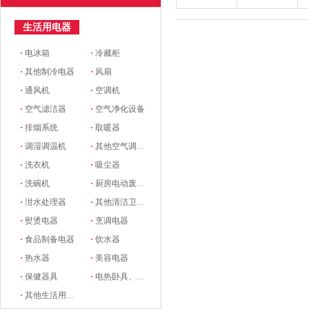
生活用电器
·
电冰箱
·
冷藏柜
·
其他制冷电器
·
风扇
·
通风机
·
空调机
·
空气滤洁器
·
空气净化设备
·
排烟系统
·
取暖器
·
调湿调温机
·
其他空气调节电器
·
洗衣机
·
吸尘器
·
洗碗机
·
厨房电动废物处理器
·
泔水处理器
·
其他清洁卫生电器
·
熨烫电器
·
烹调电器
·
食品制备电器
·
饮水器
·
热水器
·
美容电器
·
保健器具
·
电热卧具、服装
·
其他生活用电器