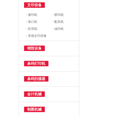
文印设备
·
速印机
·
胶印机
·
装订机
·
配页机
·
折页机
·
油印机
·
其他文印设备
销毁设备
条码打印机
条码扫描器
会计机械
制图机械