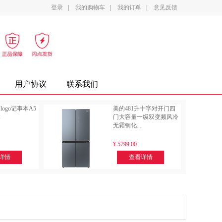
登录
|
我的购物车
|
我的订单
|
意见反馈
影设备
家电
办公家具
复印纸
墨盒
用户协议
联系我们
ogo记事本A5
美的481升十字对开门四
本
门大容量一级双变频风冷
无霜钢化...
¥
5799.00
详情
查看详情