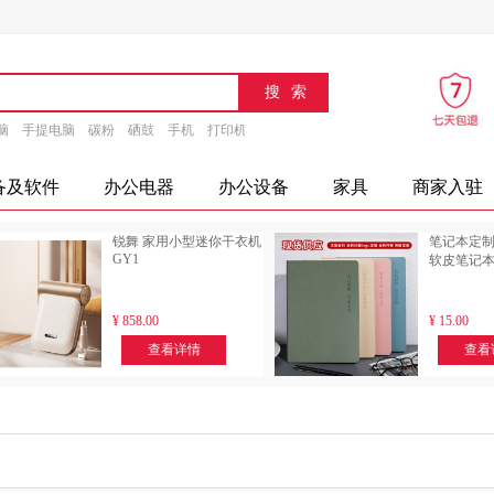
脑
手提电脑
碳粉
硒鼓
手机
打印机
速印机
传真机
文具
办公设备
摄
备及软件
办公电器
办公设备
家具
商家入驻
锐舞 家用小型迷你干衣机
笔记本定制l
GY1
软皮笔记
¥
858.00
¥
15.00
查看详情
查看