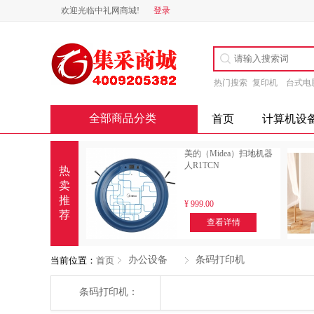
欢迎光临中礼网商城!
登录
热门搜索
复印机
台式电
全部商品分类
首页
计算机设
美的（Midea）扫地机器
人R1TCN
热
卖
推
¥
999.00
荐
查看详情
办公设备
条码打印机
当前位置：
首页
条码打印机：