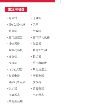
生活用电器
·
电冰箱
·
冷藏柜
·
其他制冷电器
·
风扇
·
通风机
·
空调机
·
空气滤洁器
·
空气净化设备
·
排烟系统
·
取暖器
·
调湿调温机
·
其他空气调节电器
·
洗衣机
·
吸尘器
·
洗碗机
·
厨房电动废物处理器
·
泔水处理器
·
其他清洁卫生电器
·
熨烫电器
·
烹调电器
·
食品制备电器
·
饮水器
·
热水器
·
美容电器
·
保健器具
·
电热卧具、服装
·
其他生活用电器