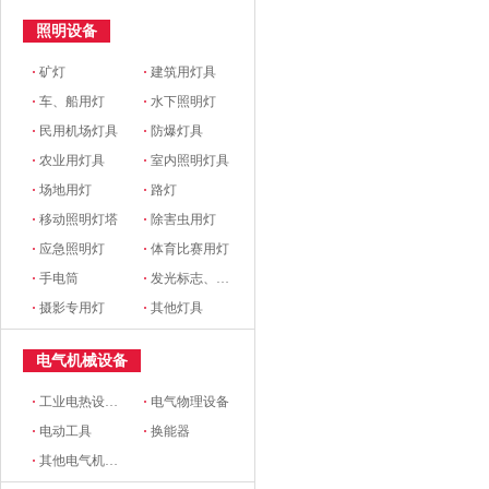
照明设备
·
矿灯
·
建筑用灯具
·
车、船用灯
·
水下照明灯
·
民用机场灯具
·
防爆灯具
·
农业用灯具
·
室内照明灯具
·
场地用灯
·
路灯
·
移动照明灯塔
·
除害虫用灯
·
应急照明灯
·
体育比赛用灯
·
手电筒
·
发光标志、铭牌
·
摄影专用灯
·
其他灯具
电气机械设备
·
工业电热设备(电炉)
·
电气物理设备
·
电动工具
·
换能器
·
其他电气机械设备