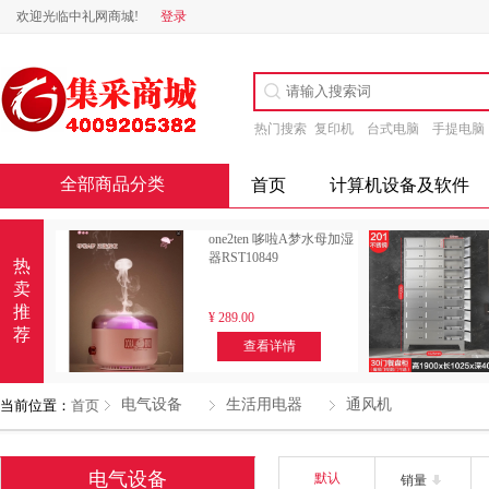
欢迎光临中礼网商城!
登录
热门搜索
复印机
台式电脑
手提电脑
全部商品分类
首页
计算机设备及软件
one2ten 哆啦A梦水母加湿
器RST10849
热
卖
推
¥
289.00
荐
查看详情
电气设备
生活用电器
通风机
当前位置：
首页
电气设备
默认
销量