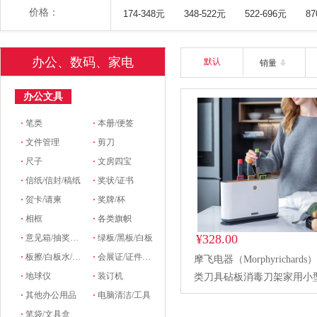
价格：
174-348元
348-522元
522-696元
8
办公、数码、家电
默认
销量
办公文具
·
笔类
·
本册/便签
·
文件管理
·
剪刀
·
尺子
·
文房四宝
·
信纸/信封/稿纸
·
奖状/证书
·
贺卡/请柬
·
奖牌/杯
·
相框
·
各类旗帜
¥328.00
·
意见箱/抽奖箱/信件箱
·
绿板/黑板/白板
·
板擦/白板水/磁粒/磁吸
·
会展证/证件卡/卡套挂绳/席位牌
摩飞电器（Morphyrichards
·
地球仪
·
装订机
类刀具砧板消毒刀架家用小
能紫外线分类厨具套装 MR10
·
其他办公用品
·
电脑清洁/工具
·
笔袋/文具盒