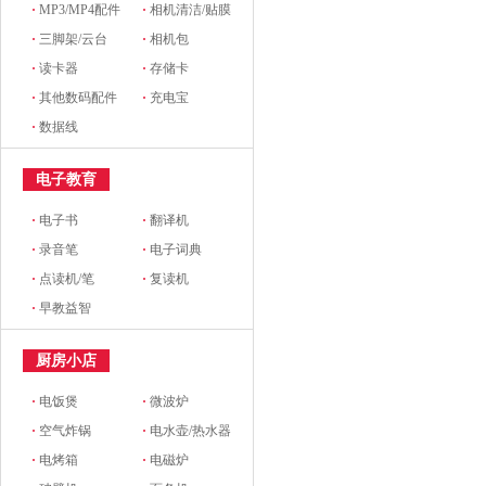
·
MP3/MP4配件
·
相机清洁/贴膜
·
三脚架/云台
·
相机包
·
读卡器
·
存储卡
·
其他数码配件
·
充电宝
·
数据线
电子教育
·
电子书
·
翻译机
·
录音笔
·
电子词典
·
点读机/笔
·
复读机
·
早教益智
厨房小店
·
电饭煲
·
微波炉
·
空气炸锅
·
电水壶/热水器
·
电烤箱
·
电磁炉