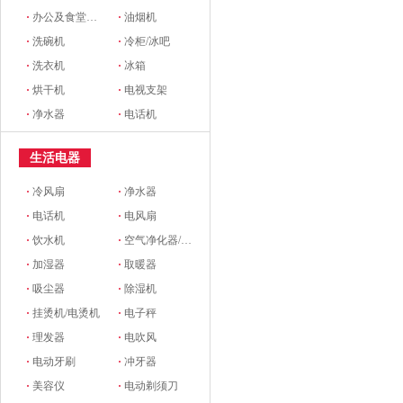
·
办公及食堂开水器
·
油烟机
·
洗碗机
·
冷柜/冰吧
·
洗衣机
·
冰箱
·
烘干机
·
电视支架
·
净水器
·
电话机
生活电器
·
冷风扇
·
净水器
·
电话机
·
电风扇
·
饮水机
·
空气净化器/新风系统
·
加湿器
·
取暖器
·
吸尘器
·
除湿机
·
挂烫机/电烫机
·
电子秤
·
理发器
·
电吹风
·
电动牙刷
·
冲牙器
·
美容仪
·
电动剃须刀