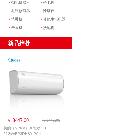
·
扫地机器人
·
茶吧机
·
毛球修剪器
·
除螨仪
·
洗鞋机
·
其他生活电器
·
干衣机
·
洗地机
新品推荐
3447.00
¥
￥3447.00
美的（Midea）新能效KFR-
26GW/BP3DN8Y-PC4...