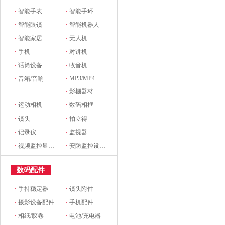
·
智能手表
·
智能手环
·
智能眼镜
·
智能机器人
·
智能家居
·
无人机
·
手机
·
对讲机
·
话筒设备
·
收音机
·
MP3/MP4
·
音箱/音响
·
影棚器材
·
运动相机
·
数码相框
·
镜头
·
拍立得
·
记录仪
·
监视器
·
视频监控显示设备及配件
·
安防监控设备及配件
数码配件
·
手持稳定器
·
镜头附件
·
摄影设备配件
·
手机配件
·
相纸/胶卷
·
电池/充电器