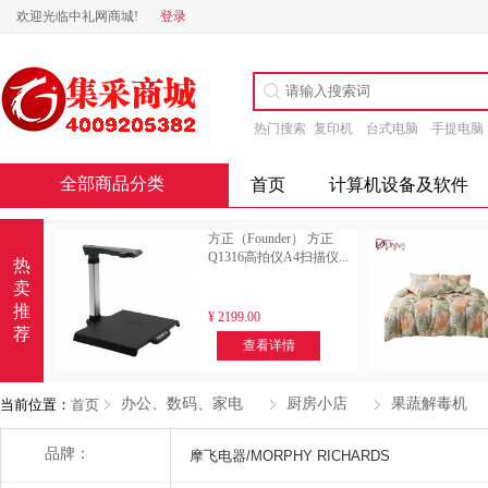
欢迎光临中礼网商城!
登录
热门搜索
复印机
台式电脑
手提电脑
全部商品分类
首页
计算机设备及软件
方正（Founder） 方正
Q1316高拍仪A4扫描仪...
热
卖
推
¥
2199.00
荐
查看详情
办公、数码、家电
厨房小店
果蔬解毒机
当前位置：
首页
多选
品牌：
摩飞电器/MORPHY RICHARDS