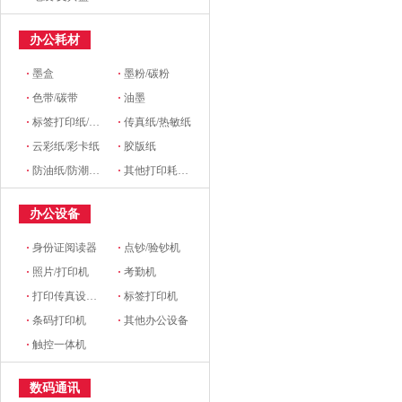
办公耗材
·
墨盒
·
墨粉/碳粉
·
色带/碳带
·
油墨
·
标签打印纸/条码纸/收银纸
·
传真纸/热敏纸
·
云彩纸/彩卡纸
·
胶版纸
·
防油纸/防潮纸/淋膜纸/硅油纸
·
其他打印耗材及附件
办公设备
·
身份证阅读器
·
点钞/验钞机
·
照片/打印机
·
考勤机
·
打印传真设备配件
·
标签打印机
·
条码打印机
·
其他办公设备
·
触控一体机
数码通讯