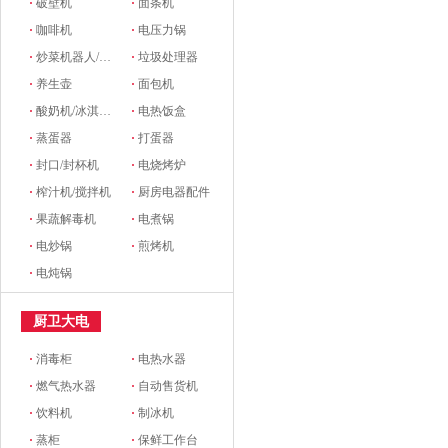
·
破壁机
·
面条机
·
咖啡机
·
电压力锅
·
炒菜机器人/料理机
·
垃圾处理器
·
养生壶
·
面包机
·
酸奶机/冰淇淋机
·
电热饭盒
·
蒸蛋器
·
打蛋器
·
封口/封杯机
·
电烧烤炉
·
榨汁机/搅拌机
·
厨房电器配件
·
果蔬解毒机
·
电煮锅
·
电炒锅
·
煎烤机
·
电炖锅
厨卫大电
·
消毒柜
·
电热水器
·
燃气热水器
·
自动售货机
·
饮料机
·
制冰机
·
蒸柜
·
保鲜工作台