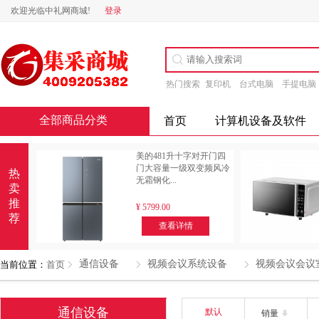
欢迎光临中礼网商城!
登录
热门搜索
复印机
台式电脑
手提电脑
全部商品分类
首页
计算机设备及软件
美的481升十字对开门四
门大容量一级双变频风冷
热
无霜钢化...
卖
推
¥
5799.00
荐
查看详情
通信设备
视频会议系统设备
视频会议会议
当前位置：
首页
通信设备
默认
销量