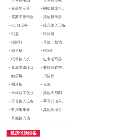
·
计算机绘图设备
·
计算机光电设备
·
液晶显示器
·
阴极射线管显示器
·
等离子显示器
·
其他显示器
·
KVM设备
·
综合输入设备
·
键盘
·
鼠标器
·
控制杆
·
其他一般输入设备
·
刷卡机
·
P0S机
·
纸带输入机
·
磁卡读写器
·
集成电路(1C)卡读写器
·
非接触式智能卡读写机
·
触摸屏
·
扫描仪
·
图形板
·
光笔
·
坐标数字化仪
·
其他图形图像输入设备
·
语音输入设备
·
手写式输入设备
·
数据釆集器
·
其他数据录入设备
·
其他输入输出设备
机房辅助设备