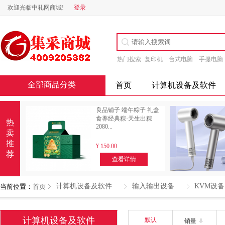
欢迎光临中礼网商城!
登录
热门搜索
复印机
台式电脑
手提电脑
全部商品分类
首页
计算机设备及软件
良品铺子 端午粽子 礼盒
食养经典粽·天生出粽
热
2080...
卖
推
¥
150.00
荐
查看详情
计算机设备及软件
输入输出设备
KVM设备
当前位置：
首页
计算机设备及软件
默认
销量