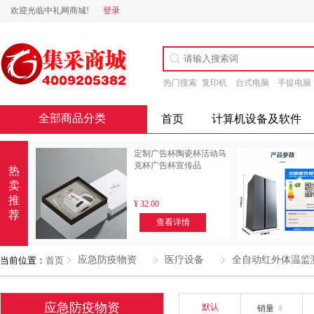
欢迎光临中礼网商城!
登录
热门搜索
复印机
台式电脑
手提电脑
全部商品分类
首页
计算机设备及软件
定制广告杯陶瓷杯活动马
克杯广告杯宣传品
热
卖
推
¥
32.00
荐
查看详情
应急防疫物资
医疗设备
全自动红外体温监
当前位置：
首页
应急防疫物资
默认
销量