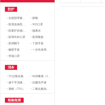
防护
·
全面型呼吸防护器
·
胶靴
·
医用连体防护服
·
N95口罩
·
防雾护目镜/防护面罩
·
隔离衣
·
医用外科口罩
·
医用靴套
·
医用帽子
·
丁腈手套
·
橡胶手套
·
一次性使用医用口罩
·
劳保口罩
消杀
·
3%过氧化氢
·
84消毒液（5%）
·
速干手消液（主要有效成份过氧化氢）
·
抗菌洗手液
·
酒精（75%）
·
二氧化氯泡腾片（10%）
检验检测