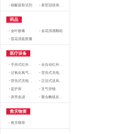
·
核酸提取试剂
·
新型冠状病毒核酸检测试剂盒
药品
·
金叶败毒
·
金花清感颗粒
·
莲花清瘟胶囊
医疗设备
·
手持式红外线测温仪
·
全自动红外体温监测仪
·
过氧化氢气溶胶智能消毒机
·
背负式充电超低容量喷雾机（BK-2719）
·
背负式充电超低容量喷雾器（MSB151)
·
正压式送风系统
·
监护床
·
支气管镜
·
床旁血滤
·
聚合酶链反应监测器
救灾物资
·
救灾物资