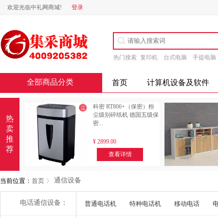
欢迎光临中礼网商城!
登录
热门搜索
复印机
台式电脑
手提电脑
全部商品分类
首页
计算机设备及软件
科密 RT806+（保密）粉
尘级别碎纸机 德国五级保
热
密...
卖
推
¥
2899.00
荐
查看详情
通信设备
当前位置：
首页
电话通信设备：
普通电话机
特种电话机
移动电话