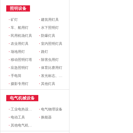
照明设备
·
矿灯
·
建筑用灯具
·
车、船用灯
·
水下照明灯
·
民用机场灯具
·
防爆灯具
·
农业用灯具
·
室内照明灯具
·
场地用灯
·
路灯
·
移动照明灯塔
·
除害虫用灯
·
应急照明灯
·
体育比赛用灯
·
手电筒
·
发光标志、铭牌
·
摄影专用灯
·
其他灯具
电气机械设备
·
工业电热设备(电炉)
·
电气物理设备
·
电动工具
·
换能器
·
其他电气机械设备