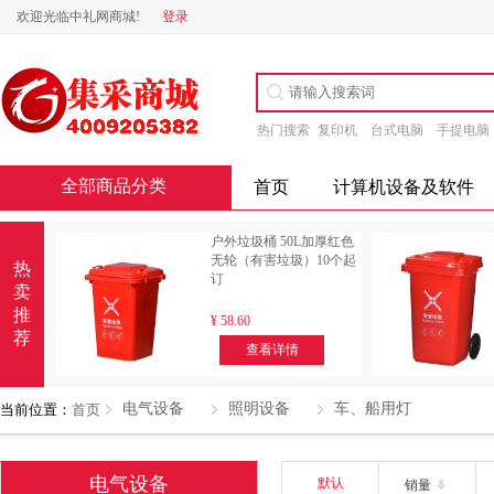
欢迎光临中礼网商城!
登录
热门搜索
复印机
台式电脑
手提电脑
全部商品分类
首页
计算机设备及软件
户外垃圾桶 50L加厚红色
无轮（有害垃圾）10个起
热
订
卖
推
¥
58.60
荐
查看详情
电气设备
照明设备
车、船用灯
当前位置：
首页
电气设备
默认
销量