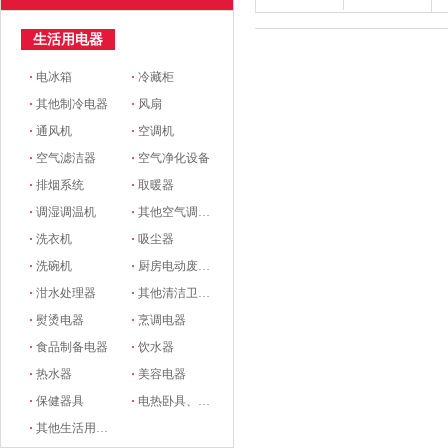
生活用电器
·
电冰箱
·
冷藏柜
·
其他制冷电器
·
风扇
·
通风机
·
空调机
·
空气滤洁器
·
空气净化设备
·
排烟系统
·
取暖器
·
调湿调温机
·
其他空气调节电器
·
洗衣机
·
吸尘器
·
洗碗机
·
厨房电动废物处理器
·
泔水处理器
·
其他清洁卫生电器
·
熨烫电器
·
烹调电器
·
食品制备电器
·
饮水器
·
热水器
·
美容电器
·
保健器具
·
电热卧具、服装
·
其他生活用电器