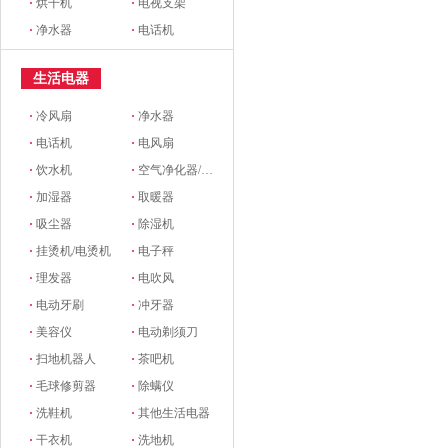
·
烘干机
·
电视支架
·
净水器
·
电话机
生活电器
·
冷风扇
·
净水器
·
电话机
·
电风扇
·
饮水机
·
空气净化器/新风系统
·
加湿器
·
取暖器
·
吸尘器
·
除湿机
·
挂烫机/电烫机
·
电子秤
·
理发器
·
电吹风
·
电动牙刷
·
冲牙器
·
美容仪
·
电动剃须刀
·
扫地机器人
·
茶吧机
·
毛球修剪器
·
除螨仪
·
洗鞋机
·
其他生活电器
·
干衣机
·
洗地机