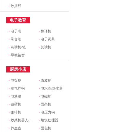
·
数据线
电子教育
·
电子书
·
翻译机
·
录音笔
·
电子词典
·
点读机/笔
·
复读机
·
早教益智
厨房小店
·
电饭煲
·
微波炉
·
空气炸锅
·
电水壶/热水器
·
电烤箱
·
电磁炉
·
破壁机
·
面条机
·
咖啡机
·
电压力锅
·
炒菜机器人/料理机
·
垃圾处理器
·
养生壶
·
面包机