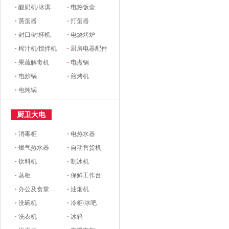
·
酸奶机/冰淇淋机
·
电热饭盒
·
蒸蛋器
·
打蛋器
·
封口/封杯机
·
电烧烤炉
·
榨汁机/搅拌机
·
厨房电器配件
·
果蔬解毒机
·
电煮锅
·
电炒锅
·
煎烤机
·
电炖锅
厨卫大电
·
消毒柜
·
电热水器
·
燃气热水器
·
自动售货机
·
饮料机
·
制冰机
·
蒸柜
·
保鲜工作台
·
办公及食堂开水器
·
油烟机
·
洗碗机
·
冷柜/冰吧
·
洗衣机
·
冰箱