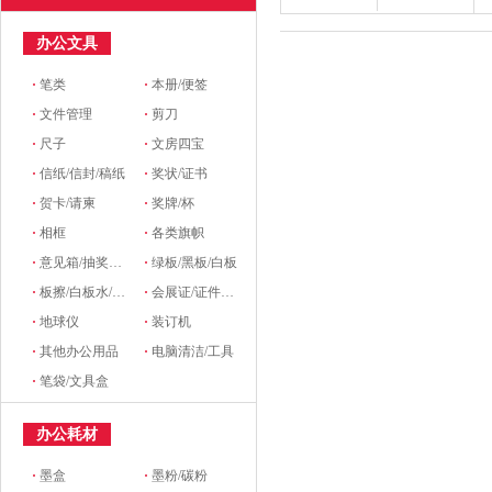
办公文具
·
笔类
·
本册/便签
·
文件管理
·
剪刀
·
尺子
·
文房四宝
·
信纸/信封/稿纸
·
奖状/证书
·
贺卡/请柬
·
奖牌/杯
·
相框
·
各类旗帜
·
意见箱/抽奖箱/信件箱
·
绿板/黑板/白板
·
板擦/白板水/磁粒/磁吸
·
会展证/证件卡/卡套挂绳/席位牌
·
地球仪
·
装订机
·
其他办公用品
·
电脑清洁/工具
·
笔袋/文具盒
办公耗材
·
墨盒
·
墨粉/碳粉