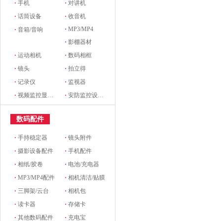
·
手机
·
对讲机
·
话筒设备
·
收音机
·
MP3/MP4
·
音箱/音响
·
影棚器材
·
运动相机
·
数码相框
·
镜头
·
拍立得
·
记录仪
·
监视器
·
视频监控显示设备及配件
·
安防监控设备及配件
数码配件
·
手持稳定器
·
镜头附件
·
摄影设备配件
·
手机配件
·
相纸/胶卷
·
电池/充电器
·
MP3/MP4配件
·
相机清洁/贴膜
·
三脚架/云台
·
相机包
·
读卡器
·
存储卡
·
其他数码配件
·
充电宝