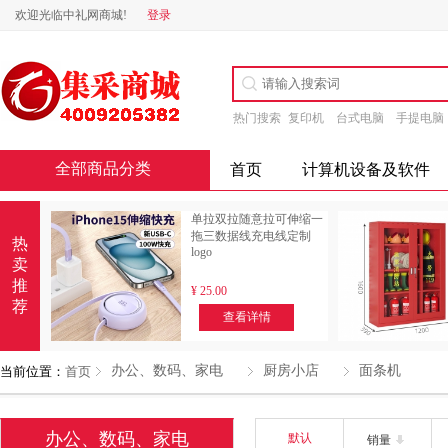
欢迎光临中礼网商城!
登录
热门搜索
复印机
台式电脑
手提电脑
全部商品分类
首页
计算机设备及软件
单拉双拉随意拉可伸缩一
拖三数据线充电线定制
热
logo
卖
推
¥
25.00
荐
查看详情
办公、数码、家电
厨房小店
面条机
当前位置：
首页
办公、数码、家电
默认
销量