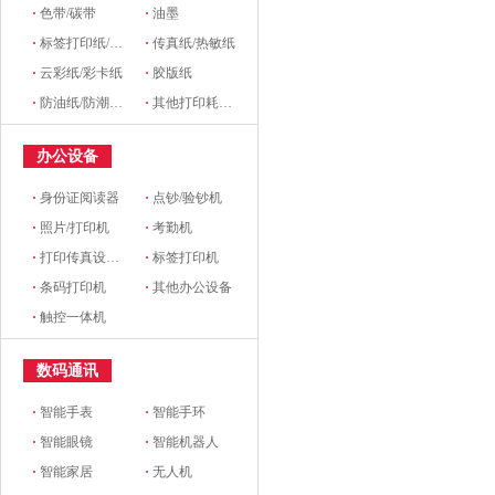
·
色带/碳带
·
油墨
·
标签打印纸/条码纸/收银纸
·
传真纸/热敏纸
·
云彩纸/彩卡纸
·
胶版纸
·
防油纸/防潮纸/淋膜纸/硅油纸
·
其他打印耗材及附件
办公设备
·
身份证阅读器
·
点钞/验钞机
·
照片/打印机
·
考勤机
·
打印传真设备配件
·
标签打印机
·
条码打印机
·
其他办公设备
·
触控一体机
数码通讯
·
智能手表
·
智能手环
·
智能眼镜
·
智能机器人
·
智能家居
·
无人机