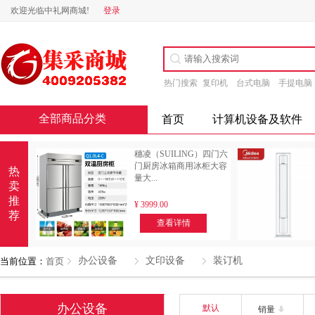
欢迎光临中礼网商城!
登录
热门搜索
复印机
台式电脑
手提电脑
全部商品分类
首页
计算机设备及软件
穗凌（SUILING）四门六
门厨房冰箱商用冰柜大容
热
量大...
卖
推
¥
3999.00
荐
查看详情
办公设备
文印设备
装订机
当前位置：
首页
办公设备
默认
销量