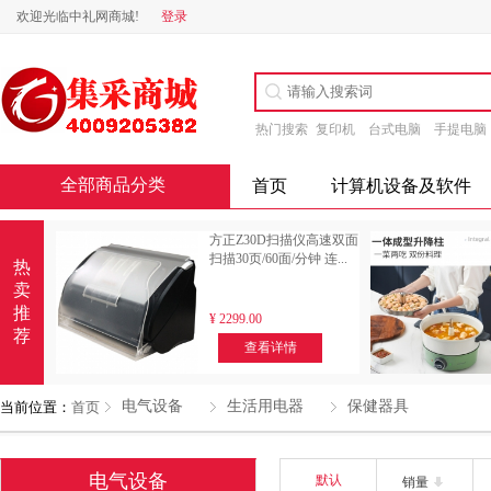
欢迎光临中礼网商城!
登录
热门搜索
复印机
台式电脑
手提电脑
全部商品分类
首页
计算机设备及软件
方正Z30D扫描仪高速双面
扫描30页/60面/分钟 连...
热
卖
推
¥
2299.00
荐
查看详情
电气设备
生活用电器
保健器具
当前位置：
首页
电气设备
默认
销量