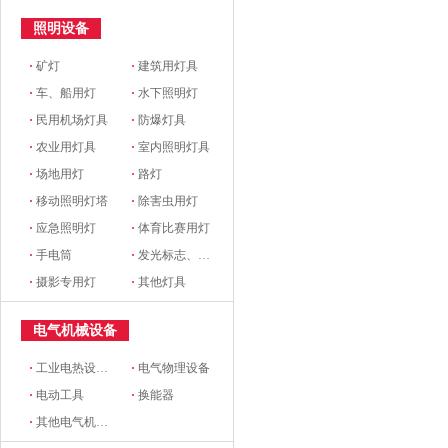
照明设备
·
矿灯
·
建筑用灯具
·
车、船用灯
·
水下照明灯
·
民用机场灯具
·
防爆灯具
·
农业用灯具
·
室内照明灯具
·
场地用灯
·
路灯
·
移动照明灯塔
·
除害虫用灯
·
应急照明灯
·
体育比赛用灯
·
手电筒
·
发光标志、铭牌
·
摄影专用灯
·
其他灯具
电气机械设备
·
工业电热设备(电炉)
·
电气物理设备
·
电动工具
·
换能器
·
其他电气机械设备