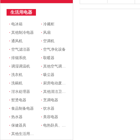
生活用电器
·
电冰箱
·
冷藏柜
·
其他制冷电器
·
风扇
·
通风机
·
空调机
·
空气滤洁器
·
空气净化设备
·
排烟系统
·
取暖器
·
调湿调温机
·
其他空气调节电器
·
洗衣机
·
吸尘器
·
洗碗机
·
厨房电动废物处理器
·
泔水处理器
·
其他清洁卫生电器
·
熨烫电器
·
烹调电器
·
食品制备电器
·
饮水器
·
热水器
·
美容电器
·
保健器具
·
电热卧具、服装
·
其他生活用电器