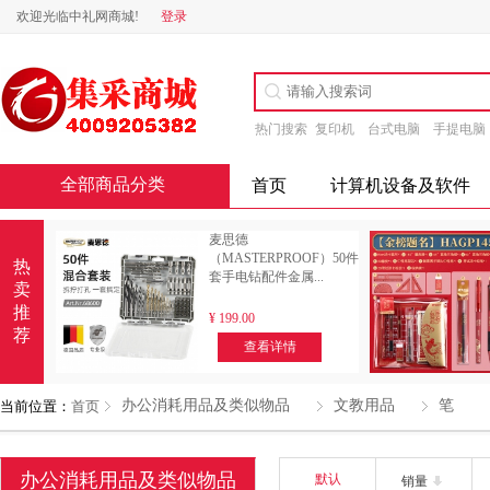
欢迎光临中礼网商城!
登录
热门搜索
复印机
台式电脑
手提电脑
全部商品分类
首页
计算机设备及软件
麦思德
（MASTERPROOF）50件
热
套手电钻配件金属...
卖
推
¥
199.00
荐
查看详情
办公消耗用品及类似物品
文教用品
笔
当前位置：
首页
办公消耗用品及类似物品
默认
销量