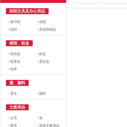
纸制文具及办公用品
·
复印纸
·
信纸
·
信封
·
其他纸制品
硒鼓、粉盒
·
鼓粉盒
·
粉盒
·
喷墨盒
·
墨水盒
·
色带
墨、颜料
·
墨水
·
颜料
文教用品
·
文具
·
笔
·
教具
·
其他文教用品