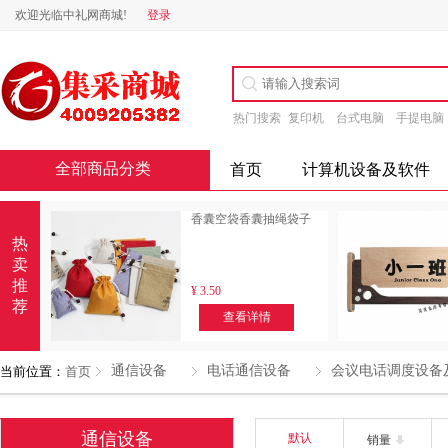
欢迎光临中礼网商城!
登录
热门搜索
复印机
台式电脑
手提电脑
全部商品分类
首页
计算机设备及软件
香囊空袋香囊抽绳袋子
热
卖
推
¥
3.50
荐
查看详情
通信设备
电话通信设备
会议电话调度设备
当前位置：
首页
通信设备
默认
销量