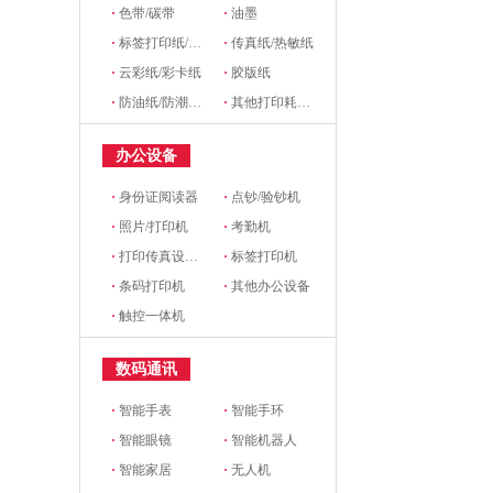
·
色带/碳带
·
油墨
·
标签打印纸/条码纸/收银纸
·
传真纸/热敏纸
·
云彩纸/彩卡纸
·
胶版纸
·
防油纸/防潮纸/淋膜纸/硅油纸
·
其他打印耗材及附件
办公设备
·
身份证阅读器
·
点钞/验钞机
·
照片/打印机
·
考勤机
·
打印传真设备配件
·
标签打印机
·
条码打印机
·
其他办公设备
·
触控一体机
数码通讯
·
智能手表
·
智能手环
·
智能眼镜
·
智能机器人
·
智能家居
·
无人机