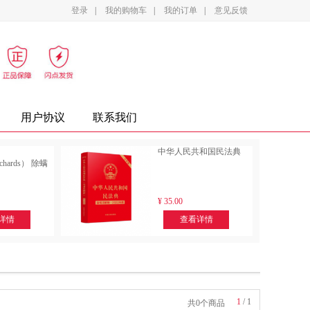
登录
|
我的购物车
|
我的订单
|
意见反馈
影设备
家电
办公家具
复印纸
墨盒
用户协议
联系我们
中华人民共和国民法典
ichards） 除螨
¥
35.00
详情
查看详情
1
/
1
共0个商品