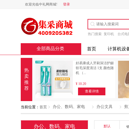
欢迎光临中礼网商城!
登录
热门搜索
复印机
台式电
全部商品分类
首页
计算机设
好易康成人牙刷深洁护龈
软毛深度清洁 1支 颜色随
热
机 （...
卖
推
¥
10.20
荐
查看详情
办公、数码、家电
办公文具
剪
当前位置：
首页
办公、数码、家电
默认