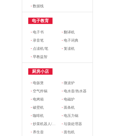
·
数据线
电子教育
·
电子书
·
翻译机
·
录音笔
·
电子词典
·
点读机/笔
·
复读机
·
早教益智
厨房小店
·
电饭煲
·
微波炉
·
空气炸锅
·
电水壶/热水器
·
电烤箱
·
电磁炉
·
破壁机
·
面条机
·
咖啡机
·
电压力锅
·
炒菜机器人/料理机
·
垃圾处理器
·
养生壶
·
面包机