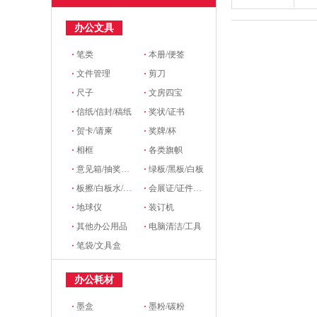
办公文具
·
笔类
·
本册/便签
·
文件管理
·
剪刀
·
尺子
·
文房四宝
·
信纸/信封/稿纸
·
奖状/证书
·
贺卡/请柬
·
奖牌/杯
·
相框
·
各类旗帜
·
意见箱/抽奖箱/信件箱
·
绿板/黑板/白板
·
板擦/白板水/磁粒/磁吸
·
会展证/证件卡/卡套挂绳/席位牌
·
地球仪
·
装订机
·
其他办公用品
·
电脑清洁/工具
·
笔袋/文具盒
办公耗材
·
墨盒
·
墨粉/碳粉