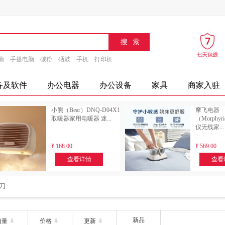
脑
手提电脑
碳粉
硒鼓
手机
打印机
速印机
传真机
文具
办公设备
摄
备及软件
办公电器
办公设备
家具
商家入驻
小熊（Bear）DNQ-D04X1
摩飞电器
取暖器家用电暖器 迷...
（Morphyr
仪无线家...
¥
168.00
¥
569.00
查看详情
查看
刀
新品
销量
价格
更新