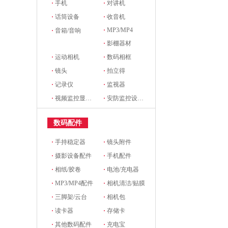
·
手机
·
对讲机
·
话筒设备
·
收音机
·
MP3/MP4
·
音箱/音响
·
影棚器材
·
运动相机
·
数码相框
·
镜头
·
拍立得
·
记录仪
·
监视器
·
视频监控显示设备及配件
·
安防监控设备及配件
数码配件
·
手持稳定器
·
镜头附件
·
摄影设备配件
·
手机配件
·
相纸/胶卷
·
电池/充电器
·
MP3/MP4配件
·
相机清洁/贴膜
·
三脚架/云台
·
相机包
·
读卡器
·
存储卡
·
其他数码配件
·
充电宝