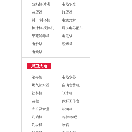
·
酸奶机/冰淇淋机
·
电热饭盒
·
蒸蛋器
·
打蛋器
·
封口/封杯机
·
电烧烤炉
·
榨汁机/搅拌机
·
厨房电器配件
·
果蔬解毒机
·
电煮锅
·
电炒锅
·
煎烤机
·
电炖锅
厨卫大电
·
消毒柜
·
电热水器
·
燃气热水器
·
自动售货机
·
饮料机
·
制冰机
·
蒸柜
·
保鲜工作台
·
办公及食堂开水器
·
油烟机
·
洗碗机
·
冷柜/冰吧
·
洗衣机
·
冰箱