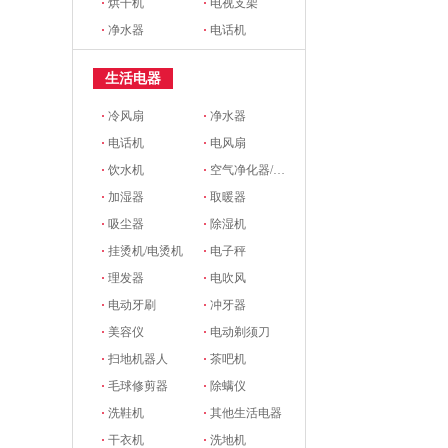
·
烘干机
·
电视支架
·
净水器
·
电话机
生活电器
·
冷风扇
·
净水器
·
电话机
·
电风扇
·
饮水机
·
空气净化器/新风系统
·
加湿器
·
取暖器
·
吸尘器
·
除湿机
·
挂烫机/电烫机
·
电子秤
·
理发器
·
电吹风
·
电动牙刷
·
冲牙器
·
美容仪
·
电动剃须刀
·
扫地机器人
·
茶吧机
·
毛球修剪器
·
除螨仪
·
洗鞋机
·
其他生活电器
·
干衣机
·
洗地机