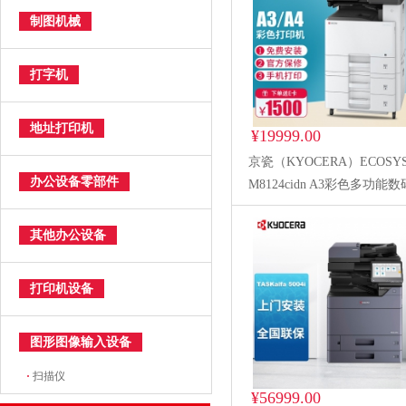
制图机械
打字机
地址打印机
¥19999.00
京瓷（KYOCERA）ECOSY
办公设备零部件
M8124cidn A3彩色多功能
合机（含双面送稿器+双纸盒
描扩展组件+三年质保）
其他办公设备
打印机设备
图形图像输入设备
·
扫描仪
¥56999.00