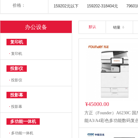
价格：
159202元以下
159202-318404元
7960
办公设备
默认
销量
复印机
·
复印机
投影仪
·
投影仪
投影幕
¥45000.00
·
投影幕
方正（Founder）A6230C 
能A3/A4彩色多功能数码复
多功能一体机
打印/复印/扫描
·
多功能一体机