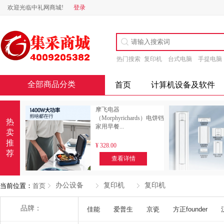
欢迎光临中礼网商城!
登录
热门搜索
复印机
台式电脑
手提电脑
全部商品分类
首页
计算机设备及软件
摩飞电器
（Morphyrichards）电饼铛
热
家用早餐...
卖
推
¥
328.00
荐
查看详情
办公设备
复印机
复印机
当前位置：
首页
品牌：
佳能
爱普生
京瓷
方正founder