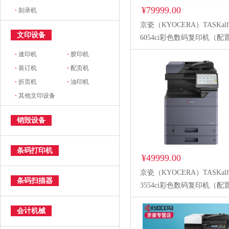
¥79999.00
·
刻录机
京瓷（KYOCERA）TASKalf
文印设备
6054ci彩色数码复印机（配
面输稿器+原装纸柜+扫描扩
·
速印机
·
胶印机
件+三年质保）
·
装订机
·
配页机
·
折页机
·
油印机
·
其他文印设备
销毁设备
条码打印机
¥49999.00
京瓷（KYOCERA）TASKalf
条码扫描器
3554ci彩色数码复印机（配
面输稿器、四纸盒、三年质
会计机械