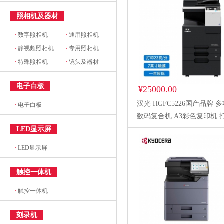
照相机及器材
·
数字照相机
·
通用照相机
·
静视频照相机
·
专用照相机
·
特殊照相机
·
镜头及器材
电子白板
¥25000.00
汉光 HGFC5226国产品牌 
·
电子白板
数码复合机 A3彩色复印机 打
复印/扫描（可适配国产操作
LED显示屏
统）官方标配
·
LED显示屏
触控一体机
·
触控一体机
刻录机