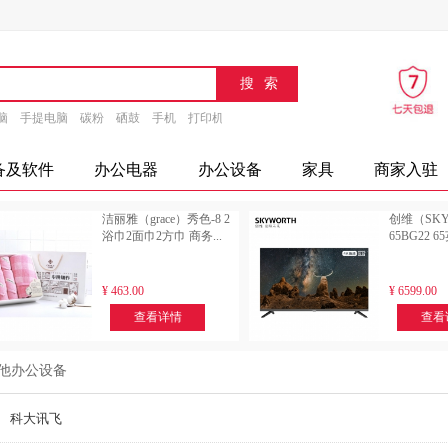
脑
手提电脑
碳粉
硒鼓
手机
打印机
速印机
传真机
文具
办公设备
摄
备及软件
办公电器
办公设备
家具
商家入驻
洁丽雅（grace）秀色-8 2
创维（SKY
浴巾2面巾2方巾 商务...
65BG22 6
¥
463.00
¥
6599.00
查看详情
查看
他办公设备
多选
科大讯飞