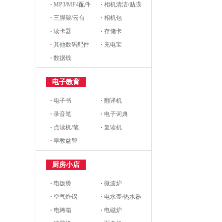
·
MP3/MP4配件
·
相机清洁/贴膜
·
三脚架/云台
·
相机包
·
读卡器
·
存储卡
·
其他数码配件
·
充电宝
·
数据线
电子教育
·
电子书
·
翻译机
·
录音笔
·
电子词典
·
点读机/笔
·
复读机
·
早教益智
厨房小店
·
电饭煲
·
微波炉
·
空气炸锅
·
电水壶/热水器
·
电烤箱
·
电磁炉