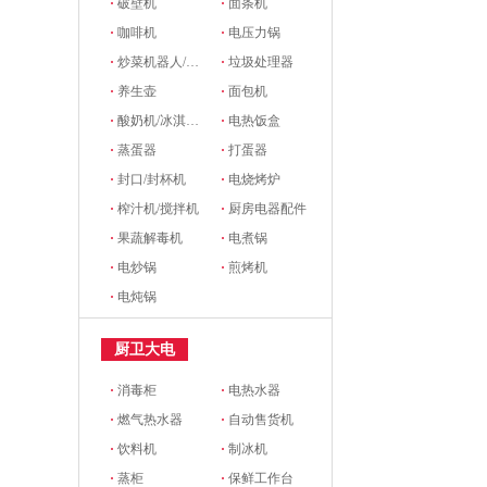
·
破壁机
·
面条机
·
咖啡机
·
电压力锅
·
炒菜机器人/料理机
·
垃圾处理器
·
养生壶
·
面包机
·
酸奶机/冰淇淋机
·
电热饭盒
·
蒸蛋器
·
打蛋器
·
封口/封杯机
·
电烧烤炉
·
榨汁机/搅拌机
·
厨房电器配件
·
果蔬解毒机
·
电煮锅
·
电炒锅
·
煎烤机
·
电炖锅
厨卫大电
·
消毒柜
·
电热水器
·
燃气热水器
·
自动售货机
·
饮料机
·
制冰机
·
蒸柜
·
保鲜工作台