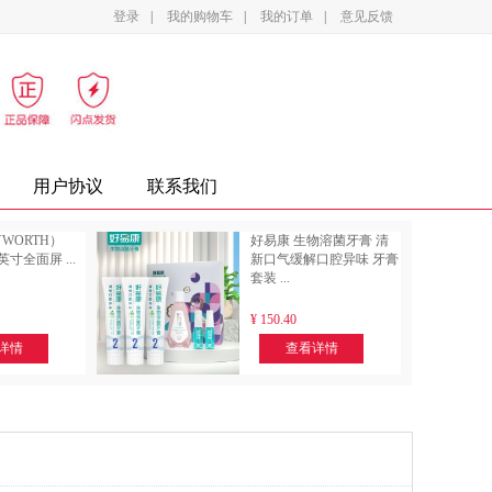
登录
|
我的购物车
|
我的订单
|
意见反馈
影设备
家电
办公家具
复印纸
墨盒
用户协议
联系我们
WORTH）
好易康 生物溶菌牙膏 清
5英寸全面屏 ...
新口气缓解口腔异味 牙膏
套装 ...
¥
150.40
详情
查看详情