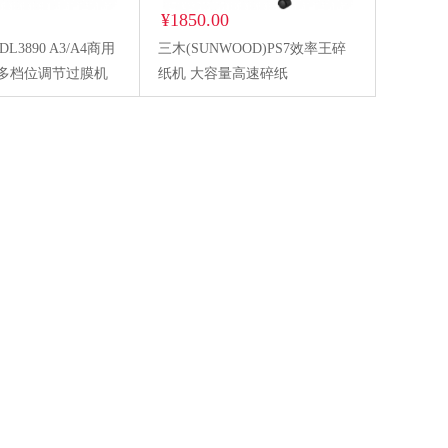
¥1850.00
DL3890 A3/A4商用
三木(SUNWOOD)PS7效率王碎
 多档位调节过膜机
纸机 大容量高速碎纸
率耐用压膜 自动进
件覆膜机