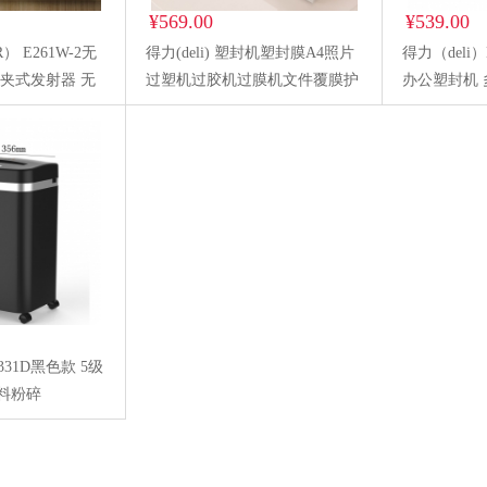
¥569.00
¥539.00
） E261W-2无
得力(deli) 塑封机塑封膜A4照片
得力（deli）
夹式发射器 无
过塑机过胶机过膜机文件覆膜护
办公塑封机
线小蜜蜂
卡膜封塑膜 A3调温金属机身
全金属大功
手持版
DL3895
退膜 照片文
331D黑色款 5级
料粉碎
机黑色