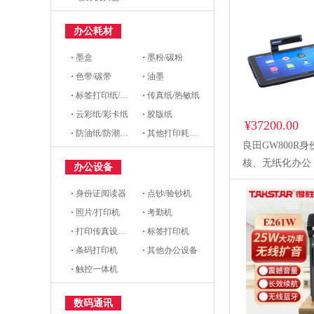
办公耗材
·
墨盒
·
墨粉/碳粉
·
色带/碳带
·
油墨
·
标签打印纸/条码纸/收银纸
·
传真纸/热敏纸
·
云彩纸/彩卡纸
·
胶版纸
¥37200.00
·
防油纸/防潮纸/淋膜纸/硅油纸
·
其他打印耗材及附件
良田GW800R
核、无纸化办公
办公设备
·
身份证阅读器
·
点钞/验钞机
·
照片/打印机
·
考勤机
·
打印传真设备配件
·
标签打印机
·
条码打印机
·
其他办公设备
·
触控一体机
数码通讯