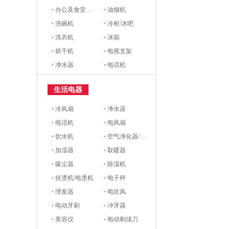
·
办公及食堂开水器
·
油烟机
·
洗碗机
·
冷柜/冰吧
·
洗衣机
·
冰箱
·
烘干机
·
电视支架
·
净水器
·
电话机
生活电器
·
冷风扇
·
净水器
·
电话机
·
电风扇
·
饮水机
·
空气净化器/新风系统
·
加湿器
·
取暖器
·
吸尘器
·
除湿机
·
挂烫机/电烫机
·
电子秤
·
理发器
·
电吹风
·
电动牙刷
·
冲牙器
·
美容仪
·
电动剃须刀