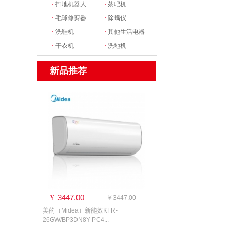
·
扫地机器人
·
茶吧机
·
毛球修剪器
·
除螨仪
·
洗鞋机
·
其他生活电器
·
干衣机
·
洗地机
新品推荐
3447.00
¥
￥3447.00
美的（Midea）新能效KFR-
26GW/BP3DN8Y-PC4...