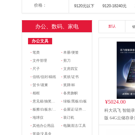
价格：
9120元以下
9120-18240元
办公、数码、家电
默认
办公文具
·
笔类
·
本册/便签
·
文件管理
·
剪刀
·
尺子
·
文房四宝
·
信纸/信封/稿纸
·
奖状/证书
·
贺卡/请柬
·
奖牌/杯
·
相框
·
各类旗帜
¥5024.00
·
意见箱/抽奖箱/信件箱
·
绿板/黑板/白板
·
板擦/白板水/磁粒/磁吸
·
会展证/证件卡/卡套挂绳/席位牌
科大讯飞 智能录
·
地球仪
·
装订机
版 64G云储存
·
其他办公用品
·
电脑清洁/工具
·
笔袋/文具盒