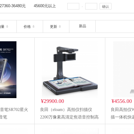
27360-36480元
45600元以上
-
确认
新品
销量
价格
更新
¥29900.00
¥4556.00
音笔SR702星火
良田（eloam）高拍仪扫描仪
良田高拍仪W1
录音笔
2200万像素高清定焦语音控制高
描一体机快
速扫描仪办公家用文件书籍
EMS出库扫
BS3000P