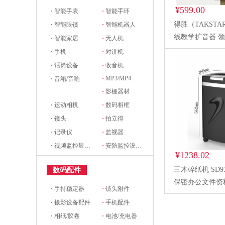
¥599.00
·
智能手表
·
智能手环
得胜（TAKSTAR
·
智能眼镜
·
智能机器人
线教学扩音器 领
·
智能家居
·
无人机
线扩音器讲解无
·
手机
·
对讲机
E261W-2无线
·
话筒设备
·
收音机
·
MP3/MP4
·
音箱/音响
·
影棚器材
·
运动相机
·
数码相框
·
镜头
·
拍立得
·
记录仪
·
监视器
·
视频监控显示设备及配件
·
安防监控设备及配件
¥1238.02
三木碎纸机 SD9
数码配件
保密办公文件资
·
手持稳定器
·
镜头附件
SD9331D碎纸
·
摄影设备配件
·
手机配件
·
相纸/胶卷
·
电池/充电器