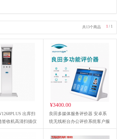
1
/
1
共13个商品
¥3400.00
268PLUS 出库扫
良田多媒体服务评价器 安卓系
递签收机高清扫描仪
统无线柜台办公评价系统客户服
描仪
务满意度打分器10.1营业大厅政
务窗口GW201R