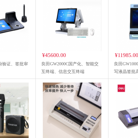
¥45600.00
¥11985.0
身份验证、签批审
良田GW2000C国产化、智能交
良田GW10
互终端、信息交互终端
写液晶签批
业单位