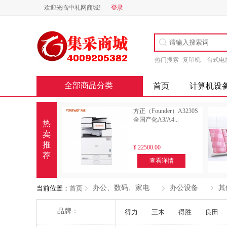
欢迎光临中礼网商城!
登录
热门搜索
复印机
台式电
全部商品分类
首页
计算机设
方正（Founder）A3230S
全国产化A3/A4...
热
卖
推
¥
22500.00
荐
查看详情
办公、数码、家电
办公设备
其
当前位置：
首页
品牌：
得力
三木
得胜
良田