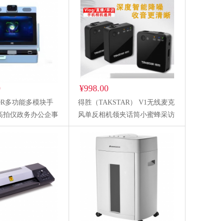
0
¥998.00
00R多功能多模块手
得胜（TAKSTAR） V1无线麦克
高拍仪政务办公企事
风单反相机领夹话筒小蜜蜂采访
胸麦直播收音降噪无线小蜜蜂
一拖二