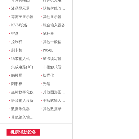
·
计算机绘图设备
·
计算机光电设备
·
液晶显示器
·
阴极射线管显示器
·
等离子显示器
·
其他显示器
·
KVM设备
·
综合输入设备
·
键盘
·
鼠标器
·
控制杆
·
其他一般输入设备
·
刷卡机
·
P0S机
·
纸带输入机
·
磁卡读写器
·
集成电路(1C)卡读写器
·
非接触式智能卡读写机
·
触摸屏
·
扫描仪
·
图形板
·
光笔
·
坐标数字化仪
·
其他图形图像输入设备
·
语音输入设备
·
手写式输入设备
·
数据釆集器
·
其他数据录入设备
·
其他输入输出设备
机房辅助设备