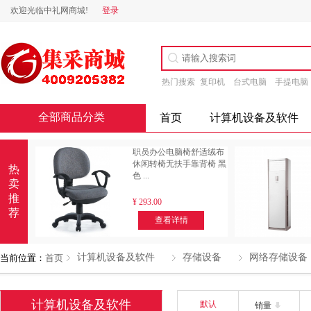
欢迎光临中礼网商城!
登录
热门搜索
复印机
台式电脑
手提电脑
全部商品分类
首页
计算机设备及软件
职员办公电脑椅舒适绒布
休闲转椅无扶手靠背椅 黑
热
色 ...
卖
推
¥
293.00
荐
查看详情
计算机设备及软件
存储设备
网络存储设备
当前位置：
首页
计算机设备及软件
默认
销量