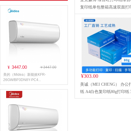
复印纸单包整箱高速双面打
生草稿纸 绿百旺A5-70g-10
（5000张）
3447.00
¥
￥3447.00
美的（Midea）新能效KFR-
¥303.00
26GW/BP3DN8Y-PC4...
美诚（MEI CHENG） 办公
纸 A4白色复印纸80g打印纸
面草稿纸500张/包10包装整
A4 80g 特级500张/包 10包装