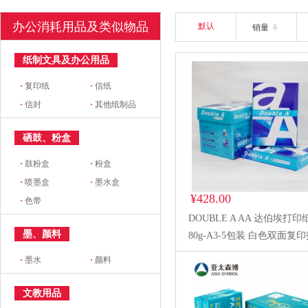
办公消耗用品及类似物品
默认
销量
纸制文具及办公用品
·
复印纸
·
信纸
·
信封
·
其他纸制品
硒鼓、粉盒
·
鼓粉盒
·
粉盒
·
喷墨盒
·
墨水盒
¥428.00
·
色带
DOUBLE A AA 达伯埃打印
墨、颜料
80g-A3-5包装 白色双面复
纸 办公用品a4复印纸
·
墨水
·
颜料
文教用品