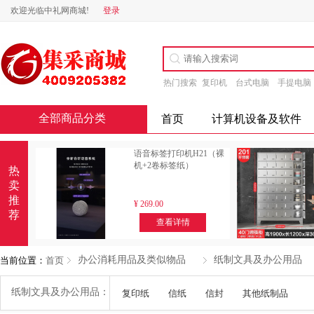
欢迎光临中礼网商城!
登录
热门搜索
复印机
台式电脑
手提电脑
全部商品分类
首页
计算机设备及软件
语音标签打印机H21（裸
机+2卷标签纸）
热
卖
推
¥
269.00
荐
查看详情
办公消耗用品及类似物品
纸制文具及办公用品
当前位置：
首页
纸制文具及办公用品：
复印纸
信纸
信封
其他纸制品