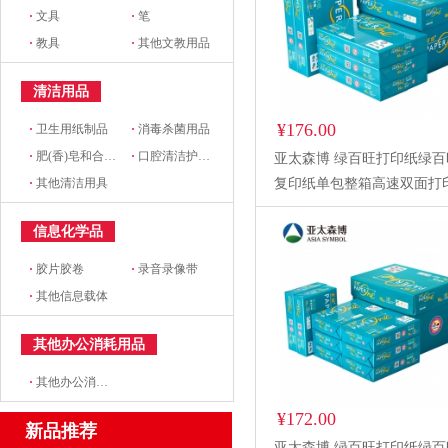
·
文具
·
笔
·
教具
·
其他文教用品
清洁用品
¥176.00
·
卫生用纸制品
·
消毒杀菌用品
·
肥(香)皂和合成洗涤剂
·
口腔清洁护理用品
亚太森博 绿百旺打印纸绿百
·
其他清洁用具
复印纸单包整箱高速双面打
生草稿纸 绿百旺A4-80g-5
信息化学品
（2500张）
·
胶片胶卷
·
录音录像带
·
其他信息载体
其他办公消耗用品
·
其他办公消耗用品及类似物品
¥172.00
新品推荐
亚太森博 绿百旺打印纸绿百