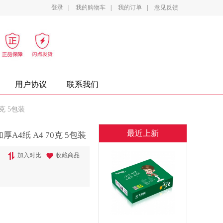
登录
|
我的购物车
|
我的订单
|
意见反馈
影设备
家电
办公家具
复印纸
墨盒
用户协议
联系我们
克 5包装
最近上新
A4纸 A4 70克 5包装
加入对比
收藏商品