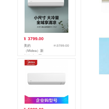
KFR...
¥
3799.00
美的
￥3799.00
（Midea）新
能效 大一匹
KFR-
26GW/G2-1
家...