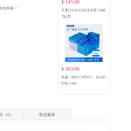
¥ 145.00
在线客服~!
天章(TANGO)乐活天章 A4纸
70g 双...
¥ 303.00
美诚（MEI CHENG） 办公打
印纸 A4白...
价（0）
售后服务