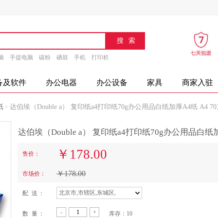
脑
手提电脑
碳粉
硒鼓
手机
打印机
速印机
传真机
文具
办公设备
摄
备及软件
办公电器
办公设备
家具
商家入驻
纸
达伯埃（Double a） 复印纸a4打印纸70g办公用品白纸加厚A4纸 A4 70
>
达伯埃（Double a） 复印纸a4打印纸70g办公用品白纸加厚
￥
178.00
售价：
￥
178.00
市场价：
北京市,市辖区,东城区,
配 送 ：
-
+
数 量 ：
库存：
10