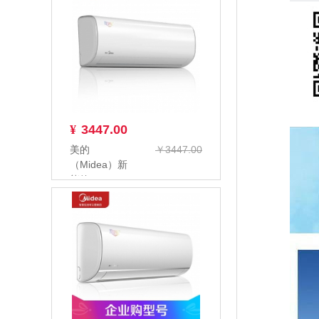
¥
3447.00
美的
￥3447.00
（Midea）新
能效KFR-
26GW/BP3DN8Y-
PC4...