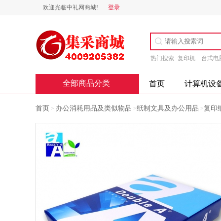
欢迎光临中礼网商城!
登录
热门搜索
复印机
台式电
全部商品分类
首页
计算机设
首页
办公消耗用品及类似物品
纸制文具及办公用品
复印
>
>
>