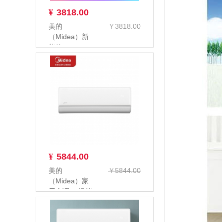
¥
3818.00
美的
￥3818.00
（Midea）新
能效KFR-
35GW/BP3DN8Y-
PC4...
¥
5844.00
美的
￥5844.00
（Midea）家
用空调 一级能
效 智能家电
变频冷暖