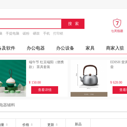
脑
手提电脑
碳粉
硒鼓
手机
打印机
速印机
传真机
文具
办公设备
摄
备及软件
办公电器
办公设备
家具
商家入驻
端午节 红豆端阳（便携
EDISH 
款） 茶具套装
壶
¥
150.00
¥
628.00
查看详情
查看
电器辅料
新品
销量
价格
更新