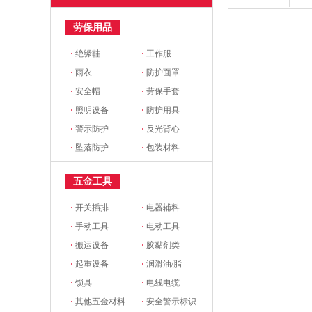
劳保用品
·
绝缘鞋
·
工作服
·
雨衣
·
防护面罩
·
安全帽
·
劳保手套
·
照明设备
·
防护用具
·
警示防护
·
反光背心
·
坠落防护
·
包装材料
五金工具
·
开关插排
·
电器辅料
·
手动工具
·
电动工具
·
搬运设备
·
胶黏剂类
·
起重设备
·
润滑油/脂
·
锁具
·
电线电缆
·
其他五金材料
·
安全警示标识