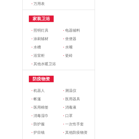
·
万用表
家装卫浴
·
照明灯具
·
电器辅料
·
涂刷辅材
·
坐便器
·
水槽
·
水嘴
·
浴室柜
·
瓷砖
·
其他水暖卫浴
防疫物资
·
机器人
·
测温仪
·
帐篷
·
医用器具
·
医用棉签
·
消毒液
·
消毒湿巾
·
口罩
·
防护服
·
一次性手套
·
护目镜
·
其他防疫物资