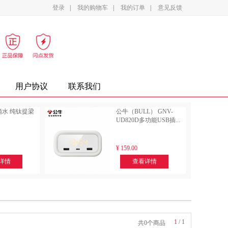
登录
|
我的购物车
|
我的订单
|
意见反馈
影设备
家电
办公家具
复印纸
墨盒
用户协议
联系我们
壹滴水 纯钛提梁
公牛（BULL） GNV-
UD820D多功能USB插...
¥
159.00
详情
查看详情
1
/
1
共0个商品