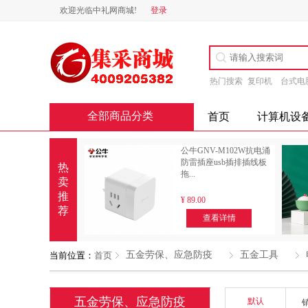
欢迎光临中礼网商城!
登录
热门搜索
复印机
台式电
全部商品分类
首页
计算机设
公牛GNV-M102W抗电涌
防雷插座usb插排插线板
热
拖...
卖
推
¥
89.00
荐
查看详情
五金劳保、应急防疫
五金工具
当前位置：
首页
五金劳保、应急防疫
默认