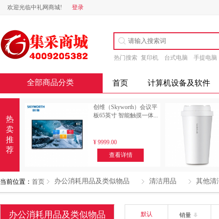
欢迎光临中礼网商城!
登录
热门搜索
复印机
台式电脑
手提电脑
全部商品分类
首页
计算机设备及软件
创维（Skyworth）会议平
板65英寸 智能触摸一体...
热
卖
推
¥
9999.00
荐
查看详情
办公消耗用品及类似物品
清洁用品
其他清
当前位置：
首页
办公消耗用品及类似物品
默认
销量