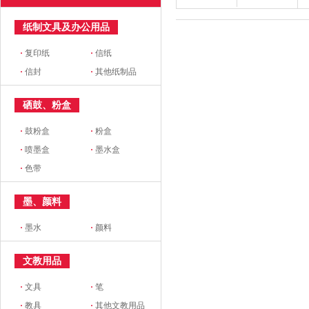
纸制文具及办公用品
·
复印纸
·
信纸
·
信封
·
其他纸制品
硒鼓、粉盒
·
鼓粉盒
·
粉盒
·
喷墨盒
·
墨水盒
·
色带
墨、颜料
·
墨水
·
颜料
文教用品
·
文具
·
笔
·
教具
·
其他文教用品