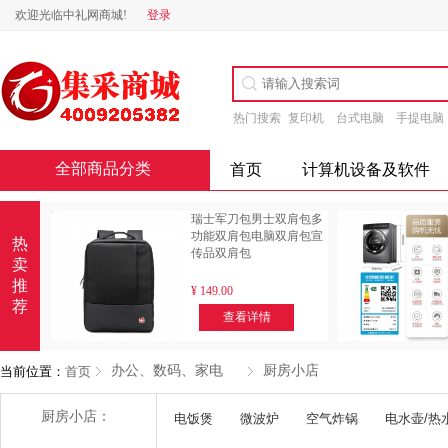
欢迎光临中礼网商城!
登录
热门搜索
复印机
台式电脑
手提电脑
全部商品分类
首页
计算机设备及软件
瑞士军刀包男士双肩包多
功能双肩包电脑双肩包宣
热
传品双肩包
卖
推
¥
149.00
荐
查看详情
办公、数码、家电
厨房小店
当前位置：
首页
厨房小店：
电饭煲
微波炉
空气炸锅
电水壶/热