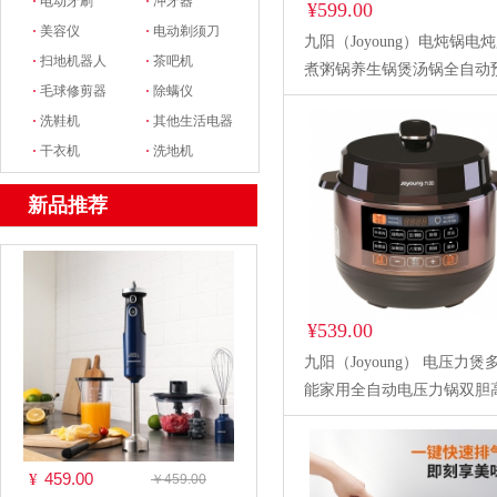
·
电动牙刷
·
冲牙器
¥599.00
·
美容仪
·
电动剃须刀
九阳（Joyoung）电炖锅电
·
扫地机器人
·
茶吧机
煮粥锅养生锅煲汤锅全自动
·
毛球修剪器
·
除螨仪
家用白瓷电锅D-45Z2
·
洗鞋机
·
其他生活电器
·
干衣机
·
洗地机
新品推荐
¥539.00
九阳（Joyoung） 电压力煲
能家用全自动电压力锅双胆
锅可预约 Y-60C20
459.00
¥
￥459.00