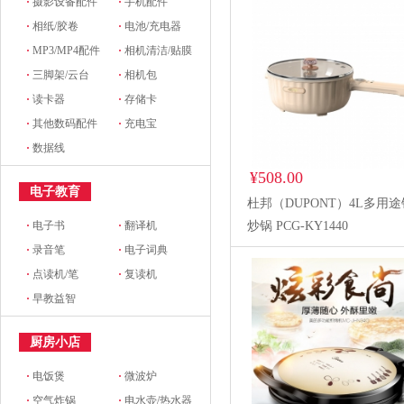
·
摄影设备配件
·
手机配件
·
相纸/胶卷
·
电池/充电器
·
MP3/MP4配件
·
相机清洁/贴膜
·
三脚架/云台
·
相机包
·
读卡器
·
存储卡
·
其他数码配件
·
充电宝
·
数据线
¥508.00
电子教育
杜邦（DUPONT）4L多用
·
电子书
·
翻译机
炒锅 PCG-KY1440
·
录音笔
·
电子词典
·
点读机/笔
·
复读机
·
早教益智
厨房小店
·
电饭煲
·
微波炉
·
空气炸锅
·
电水壶/热水器