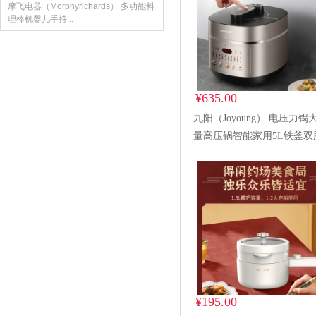
摩飞电器（Morphyrichards） 多功能料
理棒机婴儿手持...
¥635.00
九阳（Joyoung） 电压力锅
量高压锅智能家用5L铁釜双
电磁加热压力煲 5升-50IHS9
¥195.00