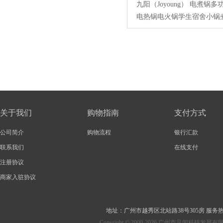
九阳（Joyoung） 电煮锅多
电热锅电火锅学生宿舍小锅
锅迷你泡面锅电蒸锅 HG15-
G622带蒸笼
关于我们
购物指南
支付方式
公司简介
购物流程
银行汇款
联系我们
在线支付
注册协议
商家入驻协议
地址：
广州市越秀区北站路38号305房
服务热线：
Copyright © 2000-2026 广州市见