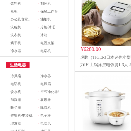
·
饮料机
·
制冰机
·
蒸柜
·
保鲜工作台
·
办公及食堂开水器
·
油烟机
·
洗碗机
·
冷柜/冰吧
·
洗衣机
·
冰箱
·
烘干机
·
电视支架
¥6280.00
·
净水器
·
电话机
虎牌（TIGER)日本迷你小
力IH 土锅涂层电饭煲1-3人 J
生活电器
A06C
·
冷风扇
·
净水器
·
电话机
·
电风扇
·
饮水机
·
空气净化器/新风系统
·
加湿器
·
取暖器
·
吸尘器
·
除湿机
·
挂烫机/电烫机
·
电子秤
·
理发器
·
电吹风