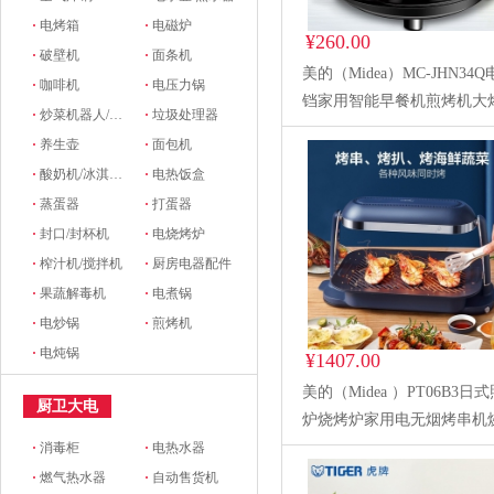
·
电烤箱
·
电磁炉
¥260.00
·
破壁机
·
面条机
美的（Midea）MC-JHN34
·
咖啡机
·
电压力锅
铛家用智能早餐机煎烤机大
·
炒菜机器人/料理机
·
垃圾处理器
烙饼机三明治机早餐机博饼
·
养生壶
·
面包机
饼铛
·
酸奶机/冰淇淋机
·
电热饭盒
·
蒸蛋器
·
打蛋器
·
封口/封杯机
·
电烧烤炉
·
榨汁机/搅拌机
·
厨房电器配件
·
果蔬解毒机
·
电煮锅
·
电炒锅
·
煎烤机
·
电炖锅
¥1407.00
美的（Midea ）PT06B3日
厨卫大电
炉烧烤炉家用电无烟烤串机
锅烧烤盘室内韩式烤肉
·
消毒柜
·
电热水器
·
燃气热水器
·
自动售货机