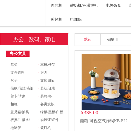
面包机
酸奶机/冰淇淋机
电热饭盒
煎烤机
电炖锅
办公、数码、家电
默认
销量
办公文具
·
笔类
·
本册/便签
·
文件管理
·
剪刀
·
尺子
·
文房四宝
·
信纸/信封/稿纸
·
奖状/证书
·
贺卡/请柬
·
奖牌/杯
·
相框
·
各类旗帜
¥335.00
·
意见箱/抽奖箱/信件箱
·
绿板/黑板/白板
·
板擦/白板水/磁粒/磁吸
·
会展证/证件卡/卡套挂绳/席位牌
熊猫 可视空气炸锅KB-F22
·
地球仪
·
装订机