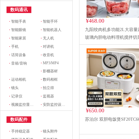
数码通讯
¥468.00
·
智能手表
·
智能手环
九阳绞肉机多功能2L大容量
·
智能眼镜
·
智能机器人
玻璃内胆电动料理机搅拌切
·
智能家居
·
无人机
肉馅S18-LA360
·
手机
·
对讲机
·
话筒设备
·
收音机
·
MP3/MP4
·
音箱/音响
·
影棚器材
·
运动相机
·
数码相框
·
镜头
·
拍立得
·
记录仪
·
监视器
·
视频监控显示设备及配件
·
安防监控设备及配件
¥650.00
苏泊尔 双胆电饭煲SF20TC6
数码配件
·
手持稳定器
·
镜头附件