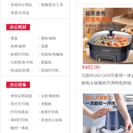
·
其他办公用品
·
电脑清洁/工具
·
笔袋/文具盒
办公耗材
·
墨盒
·
墨粉/碳粉
·
色带/碳带
·
油墨
·
标签打印纸/条码纸/收银纸
·
传真纸/热敏纸
·
云彩纸/彩卡纸
·
胶版纸
¥482.00
·
防油纸/防潮纸/淋膜纸/硅油纸
·
其他打印耗材及附件
九阳HG60-G650可家用一
能电火锅涮肉可调档电热锅
办公设备
·
身份证阅读器
·
点钞/验钞机
·
照片/打印机
·
考勤机
·
打印传真设备配件
·
标签打印机
·
条码打印机
·
其他办公设备
·
触控一体机