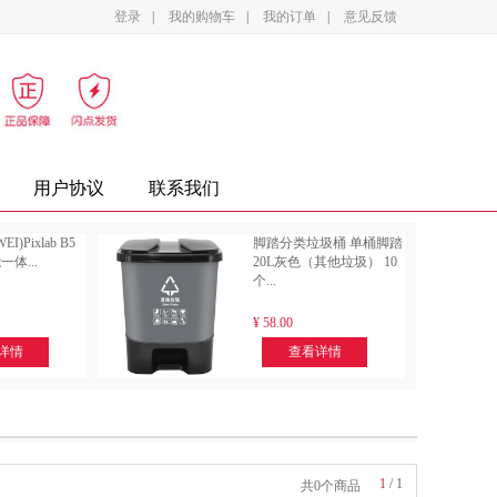
登录
|
我的购物车
|
我的订单
|
意见反馈
影设备
家电
办公家具
复印纸
墨盒
用户协议
联系我们
I)Pixlab B5
脚踏分类垃圾桶 单桶脚踏
体...
20L灰色（其他垃圾） 10
个...
¥
58.00
详情
查看详情
1
/
1
共0个商品