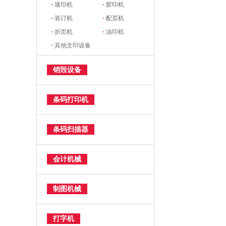
·
速印机
·
胶印机
·
装订机
·
配页机
·
折页机
·
油印机
·
其他文印设备
销毁设备
条码打印机
条码扫描器
会计机械
制图机械
打字机