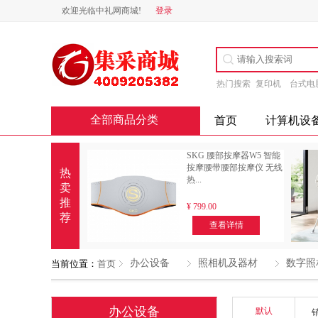
欢迎光临中礼网商城!
登录
热门搜索
复印机
台式电
全部商品分类
首页
计算机设
SKG 腰部按摩器W5 智能
按摩腰带腰部按摩仪 无线
热
热...
卖
推
¥
799.00
荐
查看详情
办公设备
照相机及器材
数字照
当前位置：
首页
办公设备
默认