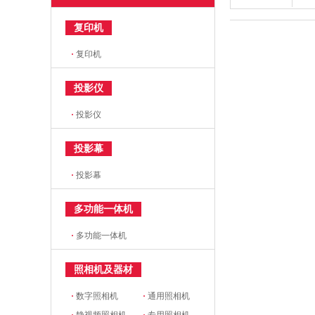
复印机
·
复印机
投影仪
·
投影仪
投影幕
·
投影幕
多功能一体机
·
多功能一体机
照相机及器材
·
数字照相机
·
通用照相机