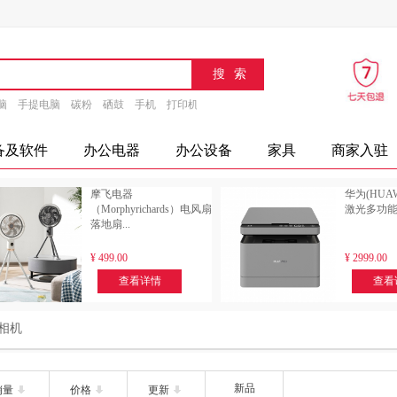
脑
手提电脑
碳粉
硒鼓
手机
打印机
速印机
传真机
文具
办公设备
摄
备及软件
办公电器
办公设备
家具
商家入驻
摩飞电器
华为(HUAWE
（Morphyrichards）电风扇
激光多功能一
落地扇...
¥
499.00
¥
2999.00
查看详情
查看
相机
新品
销量
价格
更新