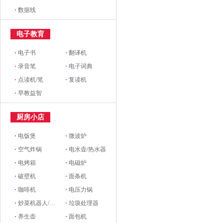
·
数据线
电子教育
·
电子书
·
翻译机
·
录音笔
·
电子词典
·
点读机/笔
·
复读机
·
早教益智
厨房小店
·
电饭煲
·
微波炉
·
空气炸锅
·
电水壶/热水器
·
电烤箱
·
电磁炉
·
破壁机
·
面条机
·
咖啡机
·
电压力锅
·
炒菜机器人/料理机
·
垃圾处理器
·
养生壶
·
面包机