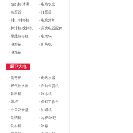
·
酸奶机/冰淇淋机
·
电热饭盒
·
蒸蛋器
·
打蛋器
·
封口/封杯机
·
电烧烤炉
·
榨汁机/搅拌机
·
厨房电器配件
·
果蔬解毒机
·
电煮锅
·
电炒锅
·
煎烤机
·
电炖锅
厨卫大电
·
消毒柜
·
电热水器
·
燃气热水器
·
自动售货机
·
饮料机
·
制冰机
·
蒸柜
·
保鲜工作台
·
办公及食堂开水器
·
油烟机
·
洗碗机
·
冷柜/冰吧
·
洗衣机
·
冰箱