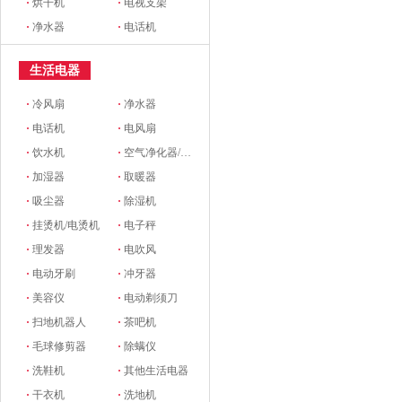
·
烘干机
·
电视支架
·
净水器
·
电话机
生活电器
·
冷风扇
·
净水器
·
电话机
·
电风扇
·
饮水机
·
空气净化器/新风系统
·
加湿器
·
取暖器
·
吸尘器
·
除湿机
·
挂烫机/电烫机
·
电子秤
·
理发器
·
电吹风
·
电动牙刷
·
冲牙器
·
美容仪
·
电动剃须刀
·
扫地机器人
·
茶吧机
·
毛球修剪器
·
除螨仪
·
洗鞋机
·
其他生活电器
·
干衣机
·
洗地机