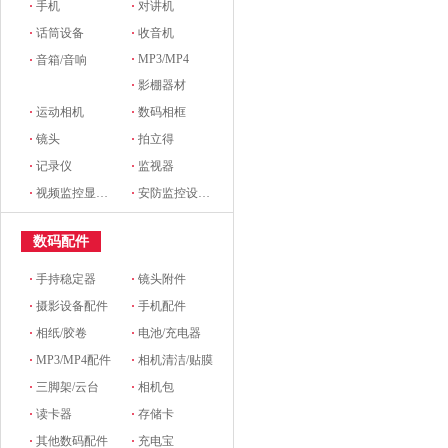
·
手机
·
对讲机
·
话筒设备
·
收音机
·
MP3/MP4
·
音箱/音响
·
影棚器材
·
运动相机
·
数码相框
·
镜头
·
拍立得
·
记录仪
·
监视器
·
视频监控显示设备及配件
·
安防监控设备及配件
数码配件
·
手持稳定器
·
镜头附件
·
摄影设备配件
·
手机配件
·
相纸/胶卷
·
电池/充电器
·
MP3/MP4配件
·
相机清洁/贴膜
·
三脚架/云台
·
相机包
·
读卡器
·
存储卡
·
其他数码配件
·
充电宝