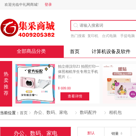
欢迎光临中礼网商城!
登录
热门搜索
复印机
台式电脑
手提电脑
全部商品分类
首页
计算机设备及软件
拍立得汉印Z1 拍照打印一
体照相机学生专用立手机
热
照片（...
卖
推
¥
699.00
荐
查看详情
办公、数码、家电
数码配件
相机包
当前位置：
首页
办公、数码、家电
默认
销量