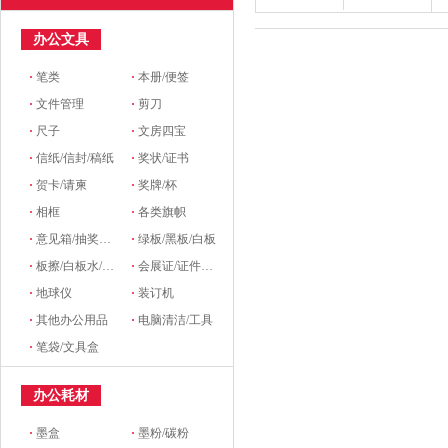
办公文具
·
笔类
·
本册/便签
·
文件管理
·
剪刀
·
尺子
·
文房四宝
·
信纸/信封/稿纸
·
奖状/证书
·
贺卡/请柬
·
奖牌/杯
·
相框
·
各类旗帜
·
意见箱/抽奖箱/信件箱
·
绿板/黑板/白板
·
板擦/白板水/磁粒/磁吸
·
会展证/证件卡/卡套挂绳/席位牌
·
地球仪
·
装订机
·
其他办公用品
·
电脑清洁/工具
·
笔袋/文具盒
办公耗材
·
墨盒
·
墨粉/碳粉