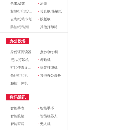
·
色带/碳带
·
油墨
·
标签打印纸/条码纸/收银纸
·
传真纸/热敏纸
·
云彩纸/彩卡纸
·
胶版纸
·
防油纸/防潮纸/淋膜纸/硅油纸
·
其他打印耗材及附件
办公设备
·
身份证阅读器
·
点钞/验钞机
·
照片/打印机
·
考勤机
·
打印传真设备配件
·
标签打印机
·
条码打印机
·
其他办公设备
·
触控一体机
数码通讯
·
智能手表
·
智能手环
·
智能眼镜
·
智能机器人
·
智能家居
·
无人机