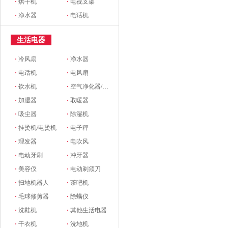
·
烘干机
·
电视支架
·
净水器
·
电话机
生活电器
·
冷风扇
·
净水器
·
电话机
·
电风扇
·
饮水机
·
空气净化器/新风系统
·
加湿器
·
取暖器
·
吸尘器
·
除湿机
·
挂烫机/电烫机
·
电子秤
·
理发器
·
电吹风
·
电动牙刷
·
冲牙器
·
美容仪
·
电动剃须刀
·
扫地机器人
·
茶吧机
·
毛球修剪器
·
除螨仪
·
洗鞋机
·
其他生活电器
·
干衣机
·
洗地机