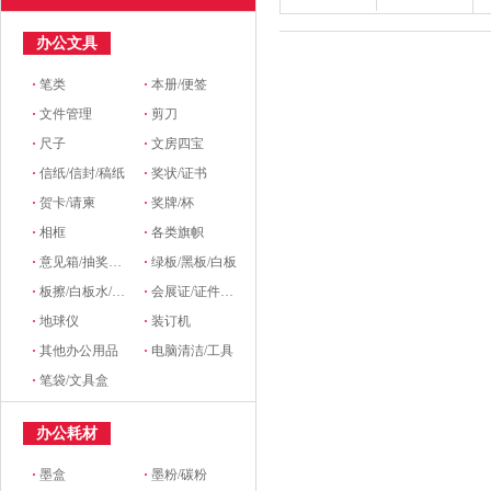
办公文具
·
笔类
·
本册/便签
·
文件管理
·
剪刀
·
尺子
·
文房四宝
·
信纸/信封/稿纸
·
奖状/证书
·
贺卡/请柬
·
奖牌/杯
·
相框
·
各类旗帜
·
意见箱/抽奖箱/信件箱
·
绿板/黑板/白板
·
板擦/白板水/磁粒/磁吸
·
会展证/证件卡/卡套挂绳/席位牌
·
地球仪
·
装订机
·
其他办公用品
·
电脑清洁/工具
·
笔袋/文具盒
办公耗材
·
墨盒
·
墨粉/碳粉