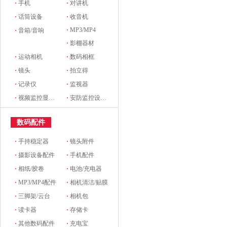
·
手机
·
对讲机
·
话筒设备
·
收音机
·
MP3/MP4
·
音箱/音响
·
影棚器材
·
运动相机
·
数码相框
·
镜头
·
拍立得
·
记录仪
·
监视器
·
视频监控显示设备及配件
·
安防监控设备及配件
数码配件
·
手持稳定器
·
镜头附件
·
摄影设备配件
·
手机配件
·
相纸/胶卷
·
电池/充电器
·
MP3/MP4配件
·
相机清洁/贴膜
·
三脚架/云台
·
相机包
·
读卡器
·
存储卡
·
其他数码配件
·
充电宝