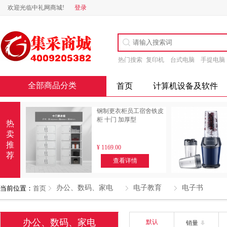
欢迎光临中礼网商城!
登录
热门搜索
复印机
台式电脑
手提电脑
全部商品分类
首页
计算机设备及软件
钢制更衣柜员工宿舍铁皮
柜 十门 加厚型
热
卖
推
¥
1169.00
荐
查看详情
办公、数码、家电
电子教育
电子书
当前位置：
首页
办公、数码、家电
默认
销量