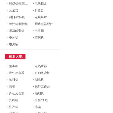
·
酸奶机/冰淇淋机
·
电热饭盒
·
蒸蛋器
·
打蛋器
·
封口/封杯机
·
电烧烤炉
·
榨汁机/搅拌机
·
厨房电器配件
·
果蔬解毒机
·
电煮锅
·
电炒锅
·
煎烤机
·
电炖锅
厨卫大电
·
消毒柜
·
电热水器
·
燃气热水器
·
自动售货机
·
饮料机
·
制冰机
·
蒸柜
·
保鲜工作台
·
办公及食堂开水器
·
油烟机
·
洗碗机
·
冷柜/冰吧
·
洗衣机
·
冰箱