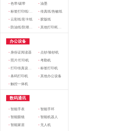
·
色带/碳带
·
油墨
·
标签打印纸/条码纸/收银纸
·
传真纸/热敏纸
·
云彩纸/彩卡纸
·
胶版纸
·
防油纸/防潮纸/淋膜纸/硅油纸
·
其他打印耗材及附件
办公设备
·
身份证阅读器
·
点钞/验钞机
·
照片/打印机
·
考勤机
·
打印传真设备配件
·
标签打印机
·
条码打印机
·
其他办公设备
·
触控一体机
数码通讯
·
智能手表
·
智能手环
·
智能眼镜
·
智能机器人
·
智能家居
·
无人机