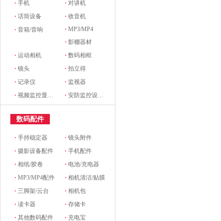
·
手机
·
对讲机
·
话筒设备
·
收音机
·
MP3/MP4
·
音箱/音响
·
影棚器材
·
运动相机
·
数码相框
·
镜头
·
拍立得
·
记录仪
·
监视器
·
视频监控显示设备及配件
·
安防监控设备及配件
数码配件
·
手持稳定器
·
镜头附件
·
摄影设备配件
·
手机配件
·
相纸/胶卷
·
电池/充电器
·
MP3/MP4配件
·
相机清洁/贴膜
·
三脚架/云台
·
相机包
·
读卡器
·
存储卡
·
其他数码配件
·
充电宝