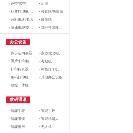
·
色带/碳带
·
油墨
·
标签打印纸/条码纸/收银纸
·
传真纸/热敏纸
·
云彩纸/彩卡纸
·
胶版纸
·
防油纸/防潮纸/淋膜纸/硅油纸
·
其他打印耗材及附件
办公设备
·
身份证阅读器
·
点钞/验钞机
·
照片/打印机
·
考勤机
·
打印传真设备配件
·
标签打印机
·
条码打印机
·
其他办公设备
·
触控一体机
数码通讯
·
智能手表
·
智能手环
·
智能眼镜
·
智能机器人
·
智能家居
·
无人机