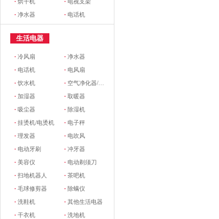
·
烘干机
·
电视支架
·
净水器
·
电话机
生活电器
·
冷风扇
·
净水器
·
电话机
·
电风扇
·
饮水机
·
空气净化器/新风系统
·
加湿器
·
取暖器
·
吸尘器
·
除湿机
·
挂烫机/电烫机
·
电子秤
·
理发器
·
电吹风
·
电动牙刷
·
冲牙器
·
美容仪
·
电动剃须刀
·
扫地机器人
·
茶吧机
·
毛球修剪器
·
除螨仪
·
洗鞋机
·
其他生活电器
·
干衣机
·
洗地机