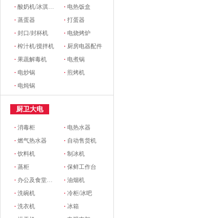
·
酸奶机/冰淇淋机
·
电热饭盒
·
蒸蛋器
·
打蛋器
·
封口/封杯机
·
电烧烤炉
·
榨汁机/搅拌机
·
厨房电器配件
·
果蔬解毒机
·
电煮锅
·
电炒锅
·
煎烤机
·
电炖锅
厨卫大电
·
消毒柜
·
电热水器
·
燃气热水器
·
自动售货机
·
饮料机
·
制冰机
·
蒸柜
·
保鲜工作台
·
办公及食堂开水器
·
油烟机
·
洗碗机
·
冷柜/冰吧
·
洗衣机
·
冰箱