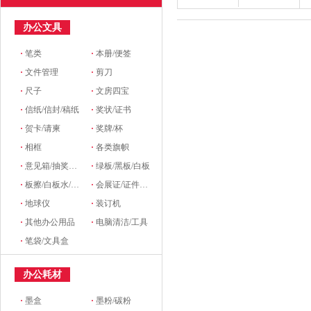
办公文具
·
笔类
·
本册/便签
·
文件管理
·
剪刀
·
尺子
·
文房四宝
·
信纸/信封/稿纸
·
奖状/证书
·
贺卡/请柬
·
奖牌/杯
·
相框
·
各类旗帜
·
意见箱/抽奖箱/信件箱
·
绿板/黑板/白板
·
板擦/白板水/磁粒/磁吸
·
会展证/证件卡/卡套挂绳/席位牌
·
地球仪
·
装订机
·
其他办公用品
·
电脑清洁/工具
·
笔袋/文具盒
办公耗材
·
墨盒
·
墨粉/碳粉