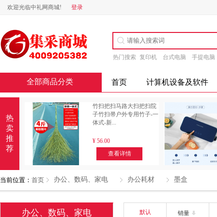
欢迎光临中礼网商城!
登录
热门搜索
复印机
台式电脑
手提电脑
全部商品分类
首页
计算机设备及软件
竹扫把扫马路大扫把扫院
子竹扫帚户外专用竹子-一
热
体式-新...
卖
推
¥
56.00
荐
查看详情
办公、数码、家电
办公耗材
墨盒
当前位置：
首页
办公、数码、家电
默认
销量