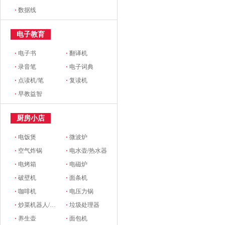
·
数据线
电子教育
·
电子书
·
翻译机
·
录音笔
·
电子词典
·
点读机/笔
·
复读机
·
早教益智
厨房小店
·
电饭煲
·
微波炉
·
空气炸锅
·
电水壶/热水器
·
电烤箱
·
电磁炉
·
破壁机
·
面条机
·
咖啡机
·
电压力锅
·
炒菜机器人/料理机
·
垃圾处理器
·
养生壶
·
面包机