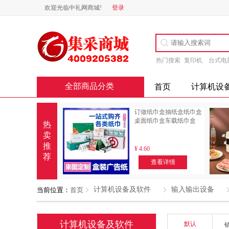
欢迎光临中礼网商城!
登录
热门搜索
复印机
台式电
全部商品分类
首页
计算机设
订做纸巾盒抽纸盒纸巾盒
桌面纸巾盒车载纸巾盒
热
卖
推
¥
4.60
荐
查看详情
计算机设备及软件
输入输出设备
当前位置：
首页
计算机设备及软件
默认