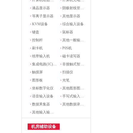
·
计算机绘图设备
·
计算机光电设备
·
液晶显示器
·
阴极射线管显示器
·
等离子显示器
·
其他显示器
·
KVM设备
·
综合输入设备
·
键盘
·
鼠标器
·
控制杆
·
其他一般输入设备
·
刷卡机
·
P0S机
·
纸带输入机
·
磁卡读写器
·
集成电路(1C)卡读写器
·
非接触式智能卡读写机
·
触摸屏
·
扫描仪
·
图形板
·
光笔
·
坐标数字化仪
·
其他图形图像输入设备
·
语音输入设备
·
手写式输入设备
·
数据釆集器
·
其他数据录入设备
·
其他输入输出设备
机房辅助设备