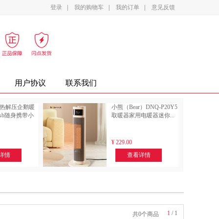
登录
|
我的购物车
|
我的订单
|
意见反馈
影设备
家电
办公家具
复印纸
墨盒
用户协议
联系我们
发热解压企鹅暖
小熊（Bear）DNQ-P20Y5
usb随身携带小
取暖器家用电暖器迷你...
¥
229.00
详情
查看详情
1
/
1
共0个商品