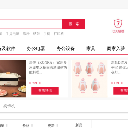
脑
手提电脑
碳粉
硒鼓
手机
打印机
速印机
传真机
文具
办公设备
摄
备及软件
办公电器
办公设备
家具
商家入驻
康佳（KONKA） 家用多
新款DIY
用途电火锅煎煮烤涮多功
手宝 迷你
能料理...
夜灯...
¥
699.00
¥
129.00
查看详情
查看
刷卡机
新品
销量
价格
更新