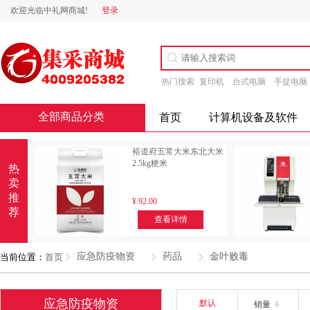
欢迎光临中礼网商城!
登录
热门搜索
复印机
台式电脑
手提电脑
全部商品分类
首页
计算机设备及软件
裕道府五常大米东北大米
2.5kg粳米
热
卖
推
¥
92.00
荐
查看详情
应急防疫物资
药品
金叶败毒
当前位置：
首页
应急防疫物资
默认
销量