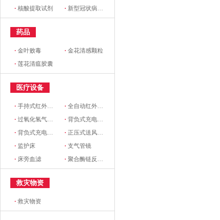
·
核酸提取试剂
·
新型冠状病毒核酸检测试剂盒
药品
·
金叶败毒
·
金花清感颗粒
·
莲花清瘟胶囊
医疗设备
·
手持式红外线测温仪
·
全自动红外体温监测仪
·
过氧化氢气溶胶智能消毒机
·
背负式充电超低容量喷雾机（BK-2719）
·
背负式充电超低容量喷雾器（MSB151)
·
正压式送风系统
·
监护床
·
支气管镜
·
床旁血滤
·
聚合酶链反应监测器
救灾物资
·
救灾物资