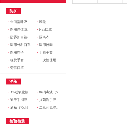
防护
·
全面型呼吸防护器
·
胶靴
·
医用连体防护服
·
N95口罩
·
防雾护目镜/防护面罩
·
隔离衣
·
医用外科口罩
·
医用靴套
·
医用帽子
·
丁腈手套
·
橡胶手套
·
一次性使用医用口罩
·
劳保口罩
消杀
·
3%过氧化氢
·
84消毒液（5%）
·
速干手消液（主要有效成份过氧化氢）
·
抗菌洗手液
·
酒精（75%）
·
二氧化氯泡腾片（10%）
检验检测