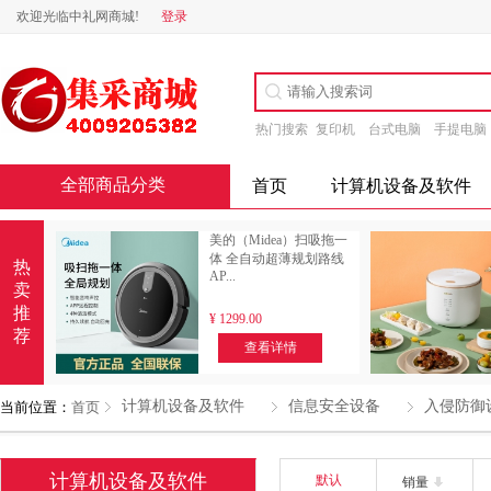
欢迎光临中礼网商城!
登录
热门搜索
复印机
台式电脑
手提电脑
全部商品分类
首页
计算机设备及软件
美的（Midea）扫吸拖一
体 全自动超薄规划路线
热
AP...
卖
推
¥
1299.00
荐
查看详情
计算机设备及软件
信息安全设备
入侵防御
当前位置：
首页
计算机设备及软件
默认
销量