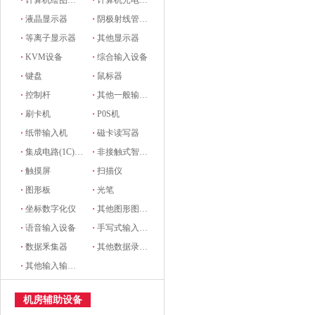
·
计算机绘图设备
·
计算机光电设备
·
液晶显示器
·
阴极射线管显示器
·
等离子显示器
·
其他显示器
·
KVM设备
·
综合输入设备
·
键盘
·
鼠标器
·
控制杆
·
其他一般输入设备
·
刷卡机
·
P0S机
·
纸带输入机
·
磁卡读写器
·
集成电路(1C)卡读写器
·
非接触式智能卡读写机
·
触摸屏
·
扫描仪
·
图形板
·
光笔
·
坐标数字化仪
·
其他图形图像输入设备
·
语音输入设备
·
手写式输入设备
·
数据釆集器
·
其他数据录入设备
·
其他输入输出设备
机房辅助设备