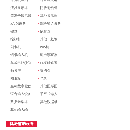
·
计算机绘图设备
·
计算机光电设备
·
液晶显示器
·
阴极射线管显示器
·
等离子显示器
·
其他显示器
·
KVM设备
·
综合输入设备
·
键盘
·
鼠标器
·
控制杆
·
其他一般输入设备
·
刷卡机
·
P0S机
·
纸带输入机
·
磁卡读写器
·
集成电路(1C)卡读写器
·
非接触式智能卡读写机
·
触摸屏
·
扫描仪
·
图形板
·
光笔
·
坐标数字化仪
·
其他图形图像输入设备
·
语音输入设备
·
手写式输入设备
·
数据釆集器
·
其他数据录入设备
·
其他输入输出设备
机房辅助设备