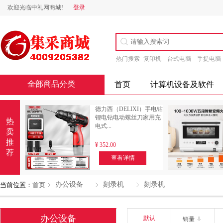
欢迎光临中礼网商城!
登录
热门搜索
复印机
台式电脑
手提电脑
全部商品分类
首页
计算机设备及软件
德力西（DELIXI）手电钻
锂电钻电动螺丝刀家用充
热
电式...
卖
推
¥
352.00
荐
查看详情
办公设备
刻录机
刻录机
当前位置：
首页
办公设备
默认
销量