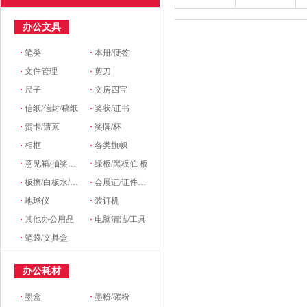
办公文具
·
笔类
·
本册/便签
·
文件管理
·
剪刀
·
尺子
·
文房四宝
·
信纸/信封/稿纸
·
奖状/证书
·
贺卡/请柬
·
奖牌/杯
·
相框
·
各类旗帜
·
意见箱/抽奖箱/信件箱
·
绿板/黑板/白板
·
板擦/白板水/磁粒/磁吸
·
会展证/证件卡/卡套挂绳/席位牌
·
地球仪
·
装订机
·
其他办公用品
·
电脑清洁/工具
·
笔袋/文具盒
办公耗材
·
墨盒
·
墨粉/碳粉