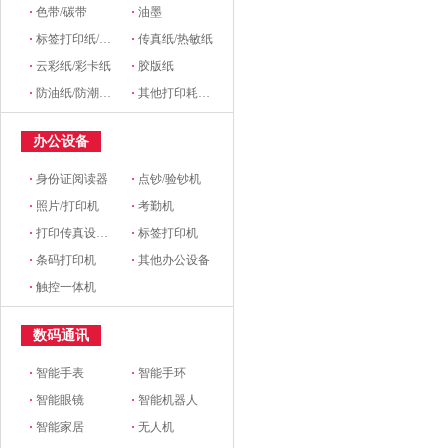
·
色带/碳带
·
油墨
·
标签打印纸/条码纸/收银纸
·
传真纸/热敏纸
·
云彩纸/彩卡纸
·
胶版纸
·
防油纸/防潮纸/淋膜纸/硅油纸
·
其他打印耗材及附件
办公设备
·
身份证阅读器
·
点钞/验钞机
·
照片/打印机
·
考勤机
·
打印传真设备配件
·
标签打印机
·
条码打印机
·
其他办公设备
·
触控一体机
数码通讯
·
智能手表
·
智能手环
·
智能眼镜
·
智能机器人
·
智能家居
·
无人机