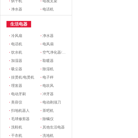
·
烘干机
·
电视支架
·
净水器
·
电话机
生活电器
·
冷风扇
·
净水器
·
电话机
·
电风扇
·
饮水机
·
空气净化器/新风系统
·
加湿器
·
取暖器
·
吸尘器
·
除湿机
·
挂烫机/电烫机
·
电子秤
·
理发器
·
电吹风
·
电动牙刷
·
冲牙器
·
美容仪
·
电动剃须刀
·
扫地机器人
·
茶吧机
·
毛球修剪器
·
除螨仪
·
洗鞋机
·
其他生活电器
·
干衣机
·
洗地机