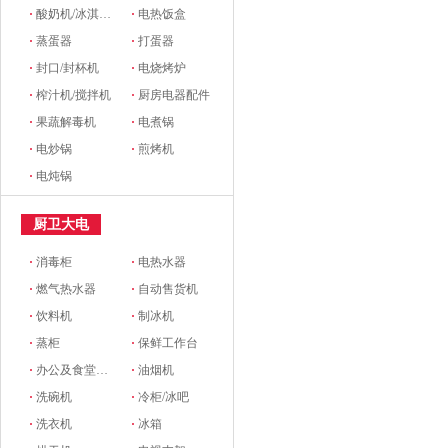
·
酸奶机/冰淇淋机
·
电热饭盒
·
蒸蛋器
·
打蛋器
·
封口/封杯机
·
电烧烤炉
·
榨汁机/搅拌机
·
厨房电器配件
·
果蔬解毒机
·
电煮锅
·
电炒锅
·
煎烤机
·
电炖锅
厨卫大电
·
消毒柜
·
电热水器
·
燃气热水器
·
自动售货机
·
饮料机
·
制冰机
·
蒸柜
·
保鲜工作台
·
办公及食堂开水器
·
油烟机
·
洗碗机
·
冷柜/冰吧
·
洗衣机
·
冰箱