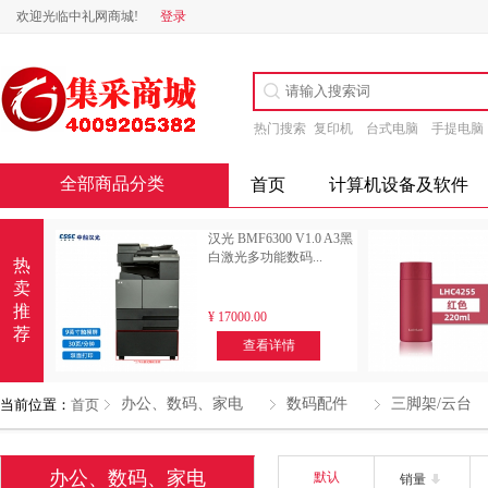
欢迎光临中礼网商城!
登录
热门搜索
复印机
台式电脑
手提电脑
全部商品分类
首页
计算机设备及软件
汉光 BMF6300 V1.0 A3黑
白激光多功能数码...
热
卖
推
¥
17000.00
荐
查看详情
办公、数码、家电
数码配件
三脚架/云台
当前位置：
首页
办公、数码、家电
默认
销量