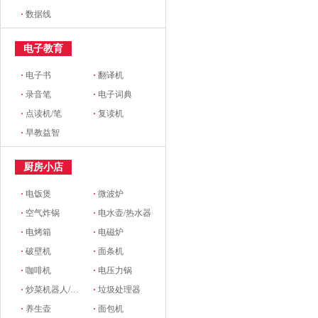
·
数据线
电子教育
·
电子书
·
翻译机
·
录音笔
·
电子词典
·
点读机/笔
·
复读机
·
早教益智
厨房小店
·
电饭煲
·
微波炉
·
空气炸锅
·
电水壶/热水器
·
电烤箱
·
电磁炉
·
破壁机
·
面条机
·
咖啡机
·
电压力锅
·
炒菜机器人/料理机
·
垃圾处理器
·
养生壶
·
面包机