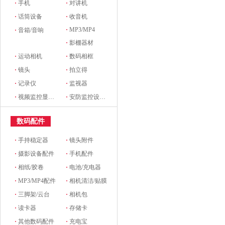
·
手机
·
对讲机
·
话筒设备
·
收音机
·
MP3/MP4
·
音箱/音响
·
影棚器材
·
运动相机
·
数码相框
·
镜头
·
拍立得
·
记录仪
·
监视器
·
视频监控显示设备及配件
·
安防监控设备及配件
数码配件
·
手持稳定器
·
镜头附件
·
摄影设备配件
·
手机配件
·
相纸/胶卷
·
电池/充电器
·
MP3/MP4配件
·
相机清洁/贴膜
·
三脚架/云台
·
相机包
·
读卡器
·
存储卡
·
其他数码配件
·
充电宝