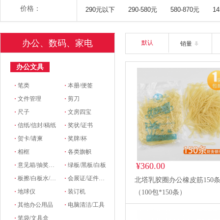
价格：
290元以下
290-580元
580-870元
1
办公、数码、家电
默认
销量
办公文具
·
笔类
·
本册/便签
·
文件管理
·
剪刀
·
尺子
·
文房四宝
·
信纸/信封/稿纸
·
奖状/证书
·
贺卡/请柬
·
奖牌/杯
·
相框
·
各类旗帜
¥360.00
·
意见箱/抽奖箱/信件箱
·
绿板/黑板/白板
·
板擦/白板水/磁粒/磁吸
·
会展证/证件卡/卡套挂绳/席位牌
北塔乳胶圈办公橡皮筋150条
·
地球仪
·
装订机
（100包*150条）
·
其他办公用品
·
电脑清洁/工具
·
笔袋/文具盒