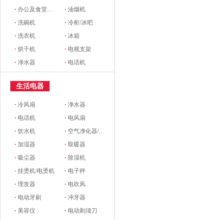
·
办公及食堂开水器
·
油烟机
·
洗碗机
·
冷柜/冰吧
·
洗衣机
·
冰箱
·
烘干机
·
电视支架
·
净水器
·
电话机
生活电器
·
冷风扇
·
净水器
·
电话机
·
电风扇
·
饮水机
·
空气净化器/新风系统
·
加湿器
·
取暖器
·
吸尘器
·
除湿机
·
挂烫机/电烫机
·
电子秤
·
理发器
·
电吹风
·
电动牙刷
·
冲牙器
·
美容仪
·
电动剃须刀