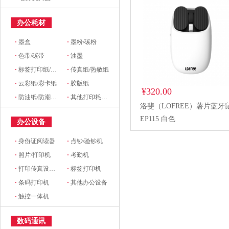
办公耗材
·
墨盒
·
墨粉/碳粉
·
色带/碳带
·
油墨
·
标签打印纸/条码纸/收银纸
·
传真纸/热敏纸
·
云彩纸/彩卡纸
·
胶版纸
¥320.00
·
防油纸/防潮纸/淋膜纸/硅油纸
·
其他打印耗材及附件
洛斐（LOFREE）薯片蓝牙
EP115 白色
办公设备
·
身份证阅读器
·
点钞/验钞机
·
照片/打印机
·
考勤机
·
打印传真设备配件
·
标签打印机
·
条码打印机
·
其他办公设备
·
触控一体机
数码通讯