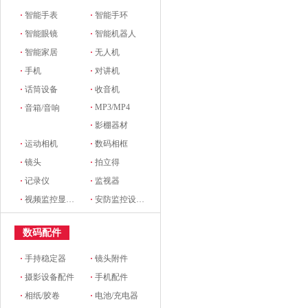
·
智能手表
·
智能手环
·
智能眼镜
·
智能机器人
·
智能家居
·
无人机
·
手机
·
对讲机
·
话筒设备
·
收音机
·
MP3/MP4
·
音箱/音响
·
影棚器材
·
运动相机
·
数码相框
·
镜头
·
拍立得
·
记录仪
·
监视器
·
视频监控显示设备及配件
·
安防监控设备及配件
数码配件
·
手持稳定器
·
镜头附件
·
摄影设备配件
·
手机配件
·
相纸/胶卷
·
电池/充电器