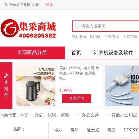
欢迎光临中礼网商城!
登录
热门搜索
复印机
台式电脑
手提电脑
全部商品分类
首页
计算机设备及软件
美的（Midea）电水壶 热
水壶304不锈钢 家用电
热
热...
卖
推
¥
199.00
荐
查看详情
办公、数码、家电
办公文具
其他办公用品
当前位置：
首页
品牌：
得力
得印
迪士尼
得胜
ROCKY 