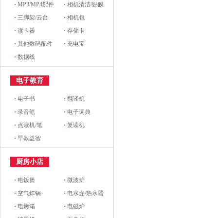
·
MP3/MP4配件
·
相机清洁/贴膜
·
三脚架/云台
·
相机包
·
读卡器
·
存储卡
·
其他数码配件
·
充电宝
·
数据线
电子教育
·
电子书
·
翻译机
·
录音笔
·
电子词典
·
点读机/笔
·
复读机
·
早教益智
厨房小店
·
电饭煲
·
微波炉
·
空气炸锅
·
电水壶/热水器
·
电烤箱
·
电磁炉