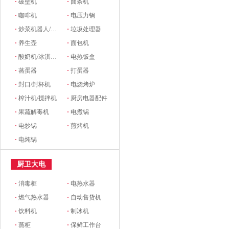
·
破壁机
·
面条机
·
咖啡机
·
电压力锅
·
炒菜机器人/料理机
·
垃圾处理器
·
养生壶
·
面包机
·
酸奶机/冰淇淋机
·
电热饭盒
·
蒸蛋器
·
打蛋器
·
封口/封杯机
·
电烧烤炉
·
榨汁机/搅拌机
·
厨房电器配件
·
果蔬解毒机
·
电煮锅
·
电炒锅
·
煎烤机
·
电炖锅
厨卫大电
·
消毒柜
·
电热水器
·
燃气热水器
·
自动售货机
·
饮料机
·
制冰机
·
蒸柜
·
保鲜工作台