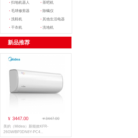
·
扫地机器人
·
茶吧机
·
毛球修剪器
·
除螨仪
·
洗鞋机
·
其他生活电器
·
干衣机
·
洗地机
新品推荐
3447.00
¥
￥3447.00
美的（Midea）新能效KFR-
26GW/BP3DN8Y-PC4...